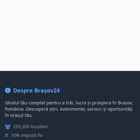
Despre Brașov24
Ghidul tău complet pentru a trăi, lucra și prospera în Brașov,
România. Descoperă știri, evenimente, servicii și oportunități
în orașul tău.
253,200 locuitori
10% impozit fix