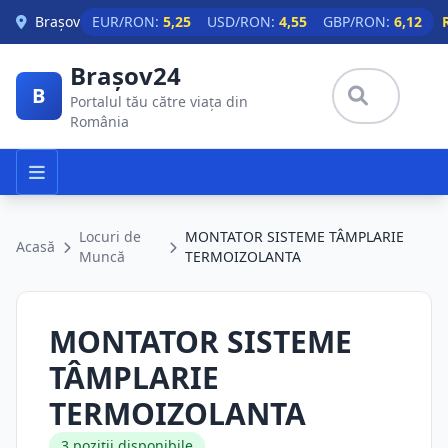
Skip to main content
Brașov
EUR/RON:
5,25
USD/RON:
4,55
GBP/RON:
6,12
Brașov24
B
Portalul tău către viața din
România
Locuri de
MONTATOR SISTEME TÂMPLARIE
Acasă
Muncă
TERMOIZOLANTA
MONTATOR SISTEME
TÂMPLARIE
TERMOIZOLANTA
3 poziții disponibile