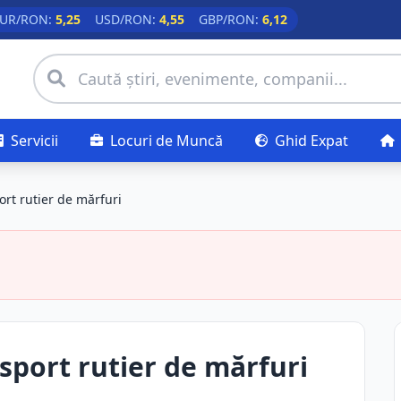
UR/RON:
5,25
USD/RON:
4,55
GBP/RON:
6,12
Servicii
Locuri de Muncă
Ghid Expat
rt rutier de mărfuri
sport rutier de mărfuri