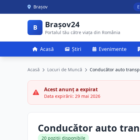
Skip to main content
Brașov
E
Brașov24
B
Portalul tău către viața din România
Acasă
Știri
Evenimente
Acasă
Locuri de Muncă
Conducător auto transpo
Acest anunț a expirat
Data expirării: 29 mai 2026
Conducător auto tran
20 poziții disponibile