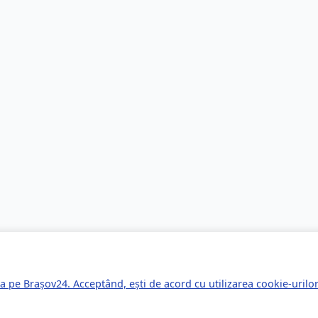
a pe Brașov24. Acceptând, ești de acord cu utilizarea cookie-uril