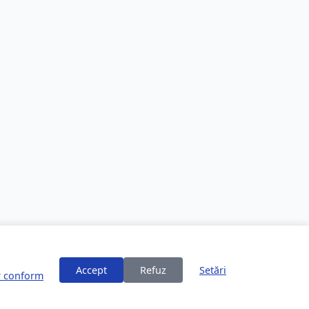
Accept
Refuz
Setări
or conform