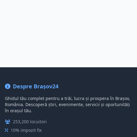
Despre Brașov24
Ghidul tău complet pentru a trăi, lucra și prospera în Brașov,
România. Descoperă știri, evenimente, servicii și oportunități
în orașul tău.
253,200 locuitori
10% impozit fix