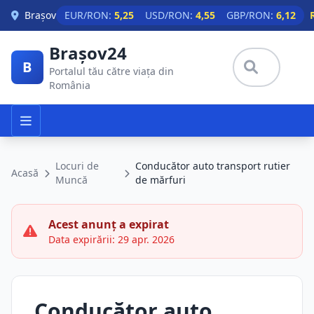
Skip to main content
Brașov
EUR/RON:
5,25
USD/RON:
4,55
GBP/RON:
6,12
Brașov24
B
Portalul tău către viața din
România
Locuri de
Conducător auto transport rutier
Acasă
Muncă
de mărfuri
Acest anunț a expirat
Data expirării: 29 apr. 2026
Conducător auto