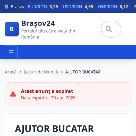
Skip to main content
Brașov
EUR/RON:
5,25
USD/RON:
4,55
GBP/RON:
6,12
Brașov24
B
Portalul tău către viața din
România
Acasă
Locuri de Muncă
AJUTOR BUCATAR
Acest anunț a expirat
Data expirării: 30 apr. 2026
AJUTOR BUCATAR