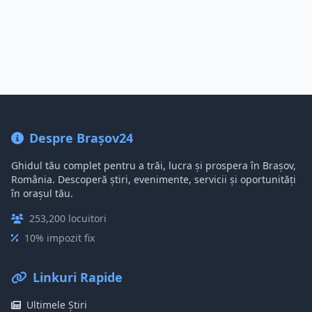
Despre Brașov24
Ghidul tău complet pentru a trăi, lucra și prospera în Brașov,
România. Descoperă știri, evenimente, servicii și oportunități
în orașul tău.
253,200 locuitori
10% impozit fix
Linkuri Rapide
Ultimele Știri