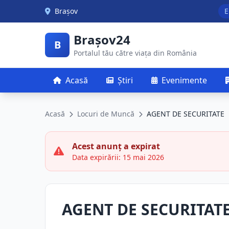
Skip to main content
Brașov
E
Brașov24
B
Portalul tău către viața din România
Acasă
Știri
Evenimente
Acasă
Locuri de Muncă
AGENT DE SECURITATE
Acest anunț a expirat
Data expirării: 15 mai 2026
AGENT DE SECURITAT