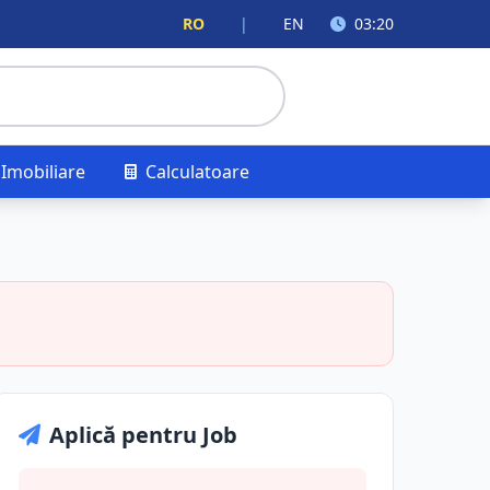
RO
|
EN
03:20
Imobiliare
Calculatoare
Aplică pentru Job