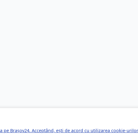
a pe Brașov24. Acceptând, ești de acord cu utilizarea cookie-uril