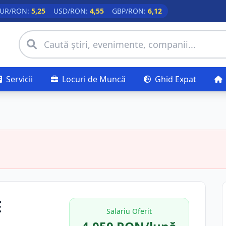
UR/RON:
5,25
USD/RON:
4,55
GBP/RON:
6,12
Servicii
Locuri de Muncă
Ghid Expat
E
Salariu Oferit