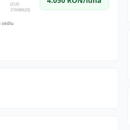
4.050 RON/lună
(CUI:
27048620)
a sediu