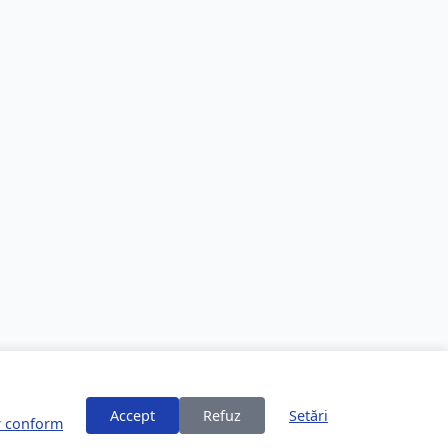
Accept
Refuz
Setări
or conform