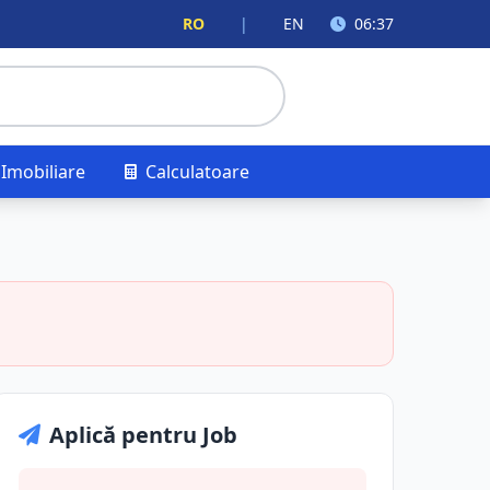
RO
|
EN
06:37
Imobiliare
Calculatoare
Aplică pentru Job