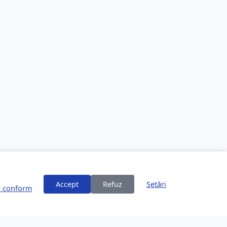
Accept
Refuz
Setări
or conform