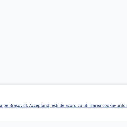
a pe Brașov24. Acceptând, ești de acord cu utilizarea cookie-uril