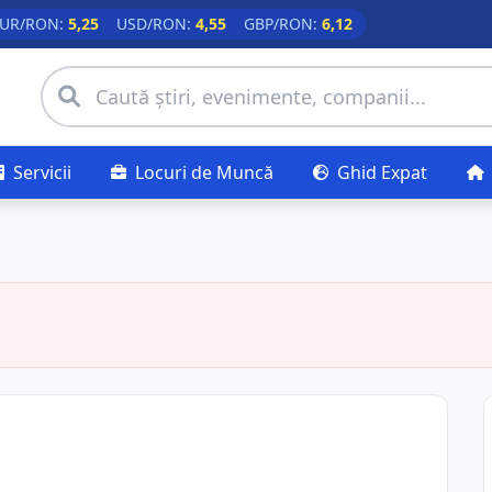
UR/RON:
5,25
USD/RON:
4,55
GBP/RON:
6,12
Servicii
Locuri de Muncă
Ghid Expat