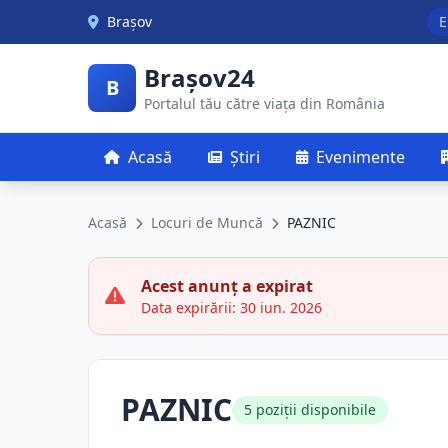
Skip to main content
Brașov
E
Brașov24
B
Portalul tău către viața din România
Acasă
Știri
Evenimente
Acasă
Locuri de Muncă
PAZNIC
Acest anunț a expirat
Data expirării: 30 iun. 2026
PAZNIC
5 poziții disponibile