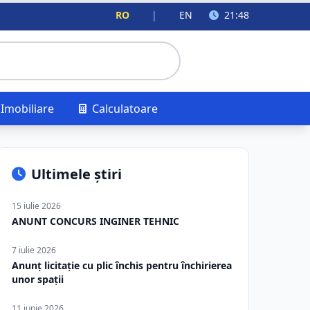
RO
|
EN
21:48
Imobiliare
Calculatoare
Ultimele știri
15 iulie 2026
ANUNT CONCURS INGINER TEHNIC
7 iulie 2026
Anunț licitație cu plic închis pentru închirierea
unor spații
11 iunie 2026