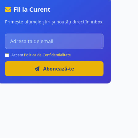
Fii la Curent
Primește ultimele știri și noutăți direct în inbox.
Accept
Politica de Confidențialitate
Abonează-te