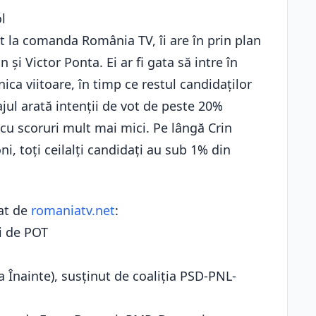
l
at la comanda România TV, îi are în prin plan
și Victor Ponta. Ei ar fi gata să intre în
ica viitoare, în timp ce restul candidaților
jul arată intenții de vot de peste 20%
cu scoruri mult mai mici. Pe lângă Crin
, toți ceilalți candidați au sub 1% din
cat de
romaniatv.net
:
i de POT
Înainte), susținut de coaliția PSD-PNL-