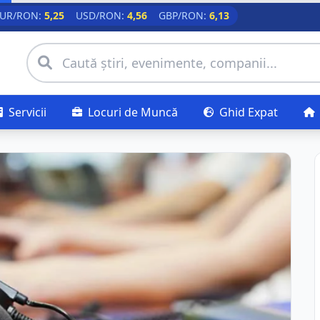
UR/RON:
5,25
USD/RON:
4,56
GBP/RON:
6,13
Servicii
Locuri de Muncă
Ghid Expat