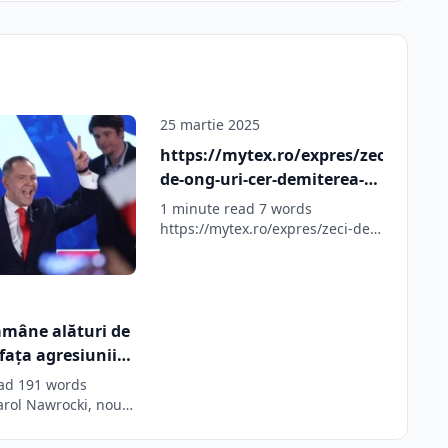
25 martie 2025
https://mytex.ro/expres/zeci-
de-ong-uri-cer-demiterea-
lui-sebastian-burduja/
1 minute read 7 words
https://mytex.ro/expres/zeci-de-
ong-uri-cer-demiterea-lui-
sebastian-burduja/ Source link
ămâne alături de
fața agresiunii
ad 191 words
arol Nawrocki, noul
 Poloniei, a
…