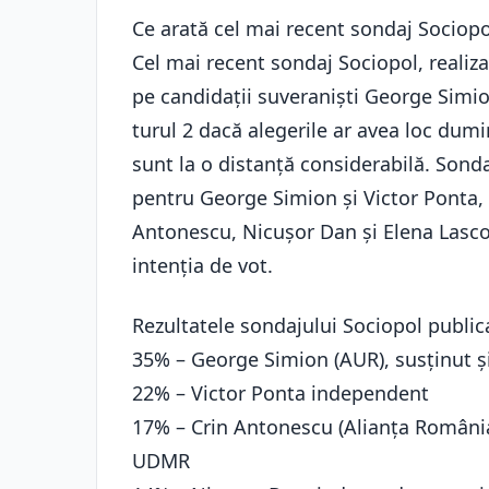
Ce arată cel mai recent sondaj Sociopo
Cel mai recent sondaj Sociopol, realiz
pe candidații suveraniști George Simion 
turul 2 dacă alegerile ar avea loc dumin
sunt la o distanță considerabilă. Sonda
pentru George Simion și Victor Ponta, 
Antonescu, Nicușor Dan și Elena Lasconi
intenția de vot.
Rezultatele sondajului Sociopol publi
35% – George Simion (AUR), susținut ș
22% – Victor Ponta independent
17% – Crin Antonescu (Alianța România 
UDMR