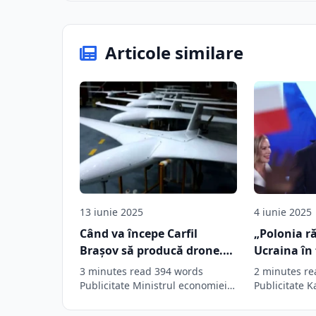
Articole similare
13 iunie 2025
4 iunie 2025
Când va începe Carfil
„Polonia r
Braşov să producă drone.
Ucraina în 
Vor fi produse 3.500 de
rusești”
3 minutes read 394 words
2 minutes re
bucăţi pe an
Publicitate Ministrul economiei,
Publicitate K
Bogdan Ivan, a anunțat că
președinte al
România va…
transmis un