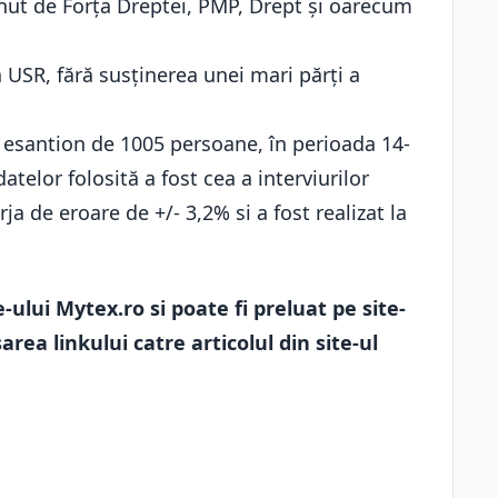
ut de Forța Dreptei, PMP, Drept și oarecum
 USR, fără susținerea unei mari părți a
n esantion de 1005 persoane, în perioada 14-
telor folosită a fost cea a interviurilor
ja de eroare de +/- 3,2% si a fost realizat la
-ului Mytex.ro si poate fi preluat pe site-
area linkului catre articolul din site-ul