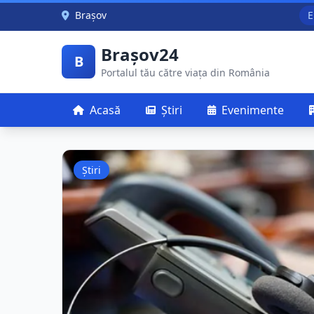
Skip to main content
Brașov
E
Brașov24
B
Portalul tău către viața din România
Acasă
Știri
Evenimente
Știri