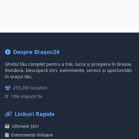
Despre Brașov24
Ghidul tău complet pentru a trăi, lucra și prospera în Brașov,
România. Descoperă știri, evenimente, servicii și oportunități
în orașul tău.
253,200 locuitori
10% impozit fix
Linkuri Rapide
Ultimele Știri
Evenimente Viitoare