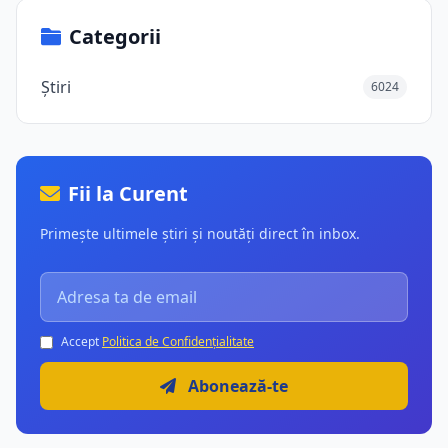
Categorii
Știri
6024
Fii la Curent
Primește ultimele știri și noutăți direct în inbox.
Accept
Politica de Confidențialitate
Abonează-te