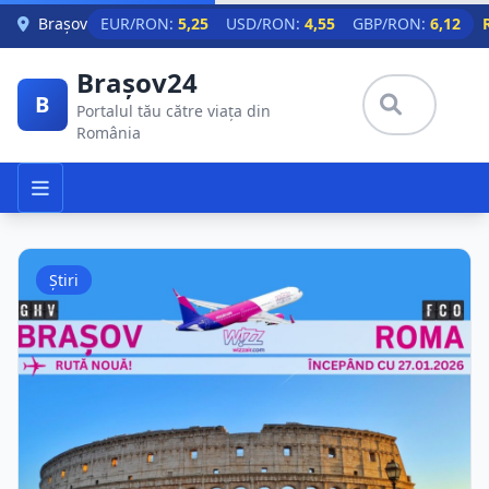
Skip to main content
Brașov
EUR/RON:
5,25
USD/RON:
4,55
GBP/RON:
6,12
Brașov24
B
Portalul tău către viața din
România
Știri