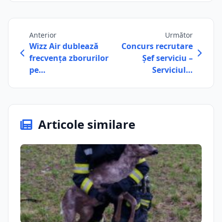
Anterior
Următor
Wizz Air dublează
Concurs recrutare
frecvența zborurilor
Șef serviciu –
pe…
Serviciul…
Articole similare