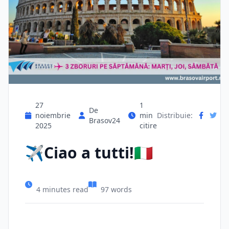
27
1
De
noiembrie
min
Distribuie:
Brasov24
2025
citire
✈️Ciao a tutti!🇮🇹
4 minutes read
97 words