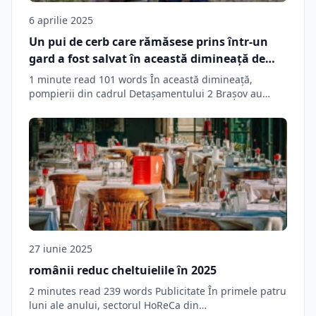
6 aprilie 2025
Un pui de cerb care rămăsese prins într-un
gard a fost salvat în această dimineață de
pompierii brașoveni • Social Biz Brasov
1 minute read 101 words În această dimineață,
pompierii din cadrul Detașamentului 2 Brașov au…
27 iunie 2025
românii reduc cheltuielile în 2025
2 minutes read 239 words Publicitate În primele patru
luni ale anului, sectorul HoReCa din…