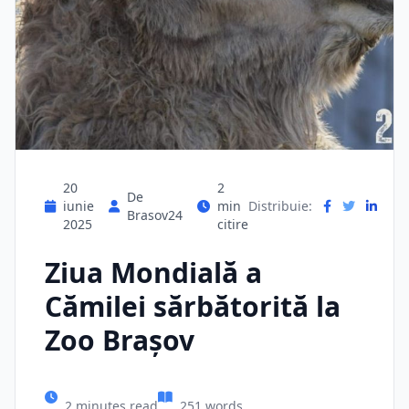
20
2
De
iunie
min
Distribuie:
Brasov24
2025
citire
Ziua Mondială a
Cămilei sărbătorită la
Zoo Braşov
2 minutes read
251 words