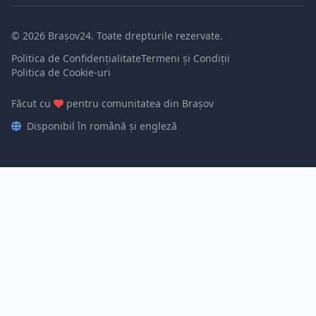
© 2026 Brașov24. Toate drepturile rezervate.
Politica de Confidențialitate
Termeni și Condiții
Politica de Cookie-uri
Făcut cu
pentru comunitatea din Brașov
Disponibil în română și engleză