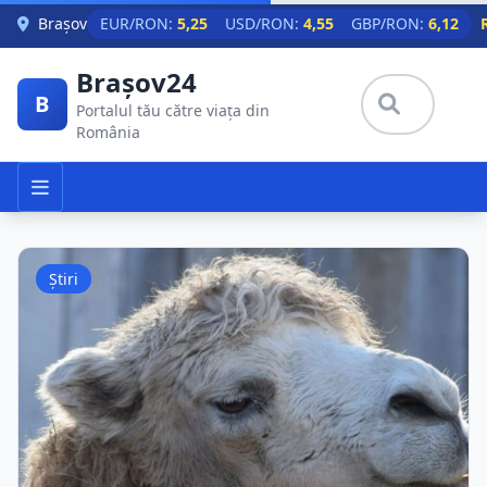
Skip to main content
Brașov
EUR/RON:
5,25
USD/RON:
4,55
GBP/RON:
6,12
Brașov24
B
Portalul tău către viața din
România
Știri