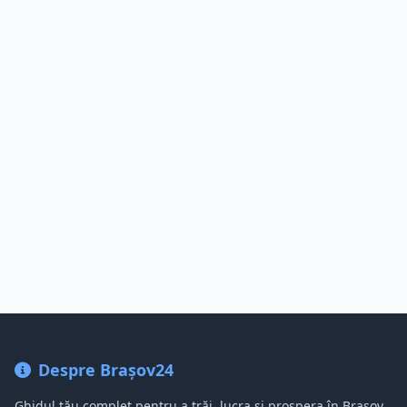
Despre Brașov24
Ghidul tău complet pentru a trăi, lucra și prospera în Brașov,