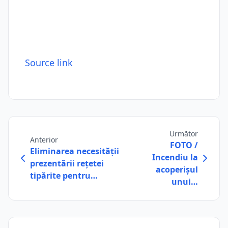
Source link
Următor
Anterior
FOTO /
Eliminarea necesității
Incendiu la
prezentării rețetei
acoperişul
tipărite pentru…
unui…