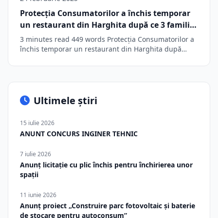
Protecția Consumatorilor a închis temporar
un restaurant din Harghita după ce 3 familii
au ajuns la spital în județul Brașov
3 minutes read 449 words Protecția Consumatorilor a
închis temporar un restaurant din Harghita după…
Ultimele știri
15 iulie 2026
ANUNT CONCURS INGINER TEHNIC
7 iulie 2026
Anunț licitație cu plic închis pentru închirierea unor
spații
11 iunie 2026
Anunț proiect „Construire parc fotovoltaic și baterie
de stocare pentru autoconsum”