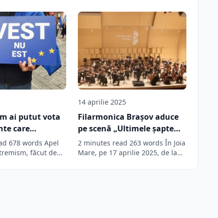
14 aprilie 2025
m ai putut vota
Filarmonica Brașov aduce
nte care
pe scenă „Ultimele șapte
 violul?” „Tată,
cuvinte ale Mântuitorului”,
ad 678 words Apel
2 minutes read 263 words În Joia
ut vota un
sub bagheta lui Tiberiu
xtremism, făcut de
Mare, pe 17 aprilie 2025, de la
 scriitorul Radu…
ora…
care strigă în
Soare
?”