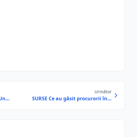
Următor
 Un…
SURSE Ce au găsit procurorii în…