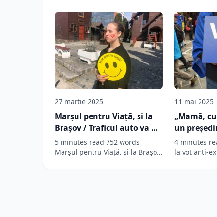
27 martie 2025
11 mai 2025
Marșul pentru Viață, și la
„Mamă, cu
Brașov / Traficul auto va fi
un președi
parțial afectat
banalizează
5 minutes read 752 words
4 minutes re
cum ai put
Marșul pentru Viață, și la Brașov
la vot anti-e
/ Traficul auto va…
profesorul și
președinte 
Parlament 