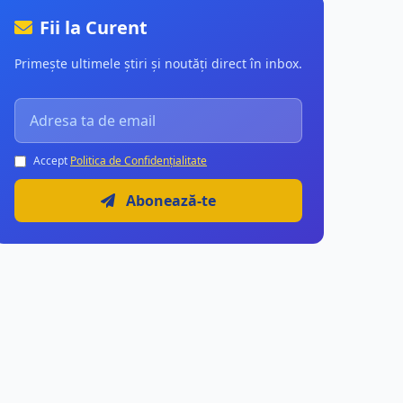
Fii la Curent
Primește ultimele știri și noutăți direct în inbox.
Accept
Politica de Confidențialitate
Abonează-te