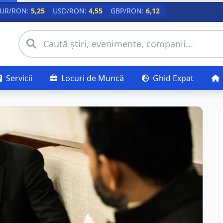
UR/RON:
5,25
USD/RON:
4,55
GBP/RON:
6,12
Servicii
Locuri de Muncă
Ghid Expat