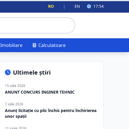
RO
|
EN
17:54
Imobiliare
Calculatoare
Ultimele știri
15 iulie 2026
ANUNT CONCURS INGINER TEHNIC
7 iulie 2026
Anunț licitație cu plic închis pentru închirierea
unor spații
11 iunie 2026