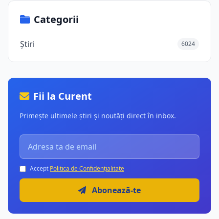
Categorii
Știri
6024
Fii la Curent
Primește ultimele știri și noutăți direct în inbox.
Accept
Politica de Confidențialitate
Abonează-te