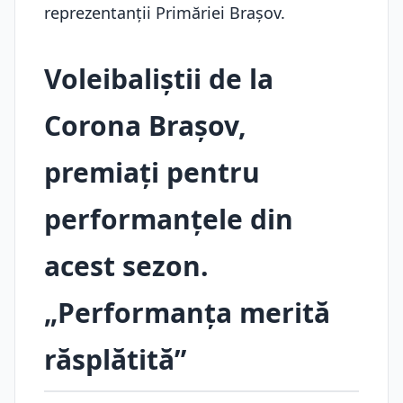
reprezentanţii Primăriei Braşov.
Voleibaliştii de la
Corona Braşov,
premiaţi pentru
performanţele din
acest sezon.
„Performanța merită
răsplătită”