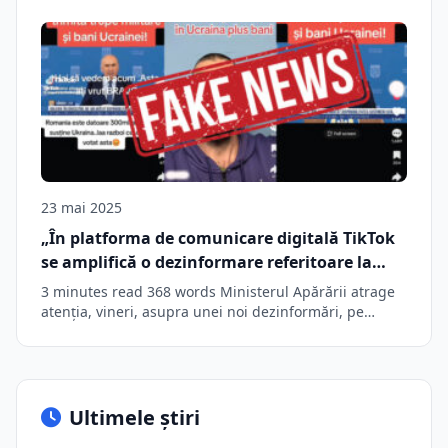
brașoveanul…
23 mai 2025
„În platforma de comunicare digitală TikTok
se amplifică o dezinformare referitoare la
aşa-zise „dovezi” ale unei decizii luate la
3 minutes read 368 words Ministerul Apărării atrage
nivelul conducerii statului român de a trimite
atenţia, vineri, asupra unei noi dezinformări, pe…
trupe în Ucraina”
Ultimele știri