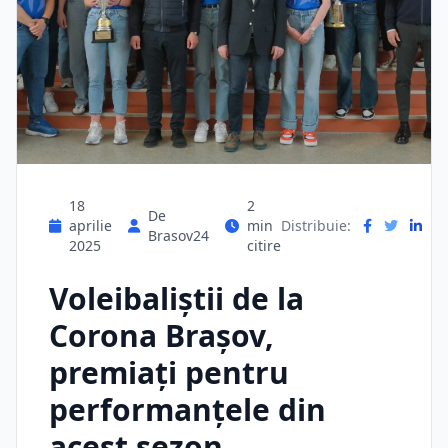
18
2
De
aprilie
min
Distribuie:
Brasov24
2025
citire
Voleibaliştii de la
Corona Braşov,
premiaţi pentru
performanţele din
acest sezon