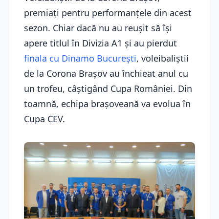
premiaţi pentru performanţele din acest
sezon. Chiar dacă nu au reuşit să îşi
apere titlul în Divizia A1 şi au pierdut
finala cu Dinamo Bucureşti
, voleibaliştii
de la Corona Braşov au închieat anul cu
un trofeu, câştigând Cupa României. Din
toamnă, echipa braşoveană va evolua în
Cupa CEV.