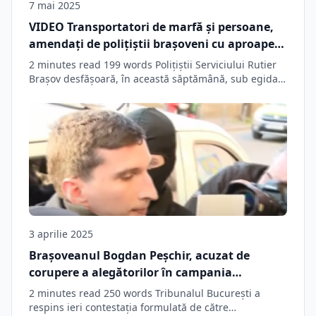
7 mai 2025
VIDEO Transportatori de marfă și persoane,
amendați de polițiștii brașoveni cu aproape
97.000 de lei. Agenții au reținut 5 permise de
2 minutes read 199 words Polițiștii Serviciului Rutier
conducere pentru consum de alcool
Brașov desfășoară, în această săptămână, sub egida…
3 aprilie 2025
Brașoveanul Bogdan Peșchir, acuzat de
corupere a alegătorilor în campania
electorală, rămâne în arest preventiv • Social
2 minutes read 250 words Tribunalul București a
Biz Brasov
respins ieri contestația formulată de către