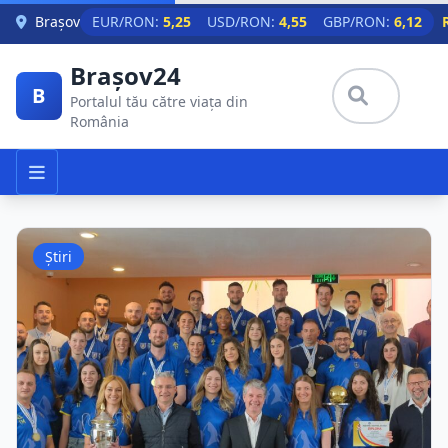
Skip to main content
Brașov
EUR/RON:
5,25
USD/RON:
4,55
GBP/RON:
6,12
Brașov24
B
Portalul tău către viața din
România
Știri