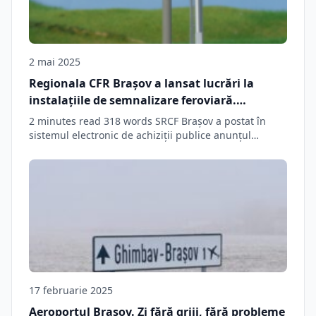
2 mai 2025
Regionala CFR Brașov a lansat lucrări la
instalațiile de semnalizare feroviară.
Valoarea estimată a contractului este de
2 minutes read 318 words SRCF Brașov a postat în
aproape 2 milioane de lei
sistemul electronic de achiziții publice anunțul…
17 februarie 2025
Aeroportul Brașov. Zi fără griji, fără probleme