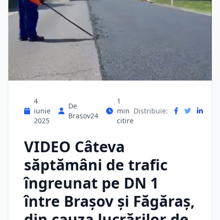
4
1
De
iunie
min
Distribuie:
Brasov24
2025
citire
VIDEO Câteva
săptămâni de trafic
îngreunat pe DN 1
între Brașov și Făgăraș,
din cauza lucrărilor de