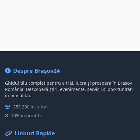
Despre Brașov24
Ghidul tău complet pentru a trăi, lucra și prospera în Brașov,
România. Descoperă știri, evenimente, servicii și oportunități
în orașul tău.
253,200 locuitori
10% impozit fix
Linkuri Rapide