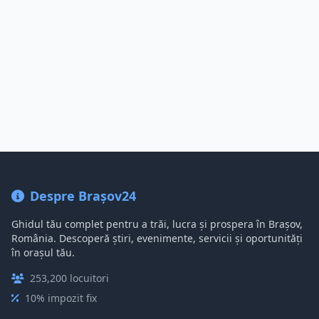
Despre Brașov24
Ghidul tău complet pentru a trăi, lucra și prospera în Brașov,
România. Descoperă știri, evenimente, servicii și oportunități
în orașul tău.
253,200 locuitori
10% impozit fix