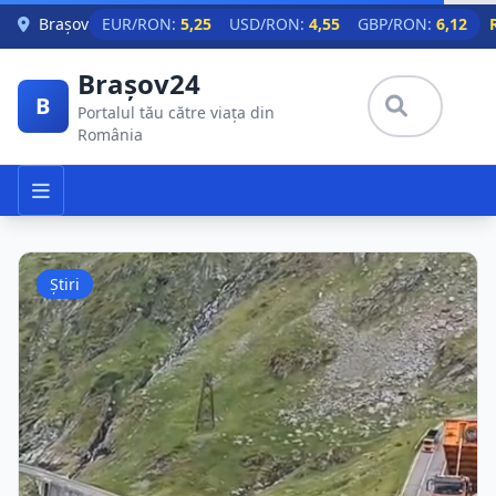
Skip to main content
Brașov
EUR/RON:
5,25
USD/RON:
4,55
GBP/RON:
6,12
Brașov24
B
Portalul tău către viața din
România
Știri