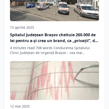
15 aprilie 2025
Spitalul Județean Brașov cheltuie 260.000 de
lei pentru a-și crea un brand, ca „privații”, dar
și un nou site. Va exista și un sistem
4 minutes read 708 words Conducerea Spitalului
funcțional pentru programări online
Clinic Judeţean de Urgenţă Braşov – cea mai…
12 mai 2025