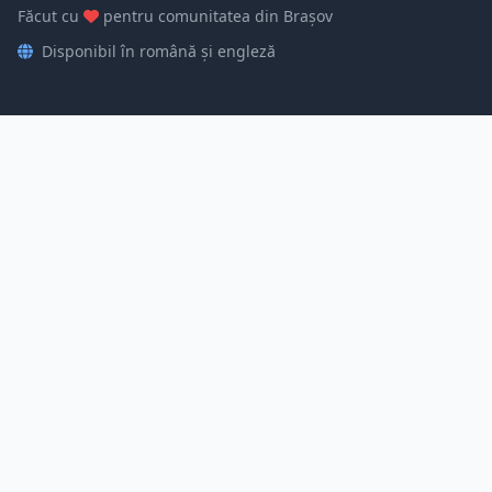
Făcut cu
pentru comunitatea din Brașov
Disponibil în română și engleză