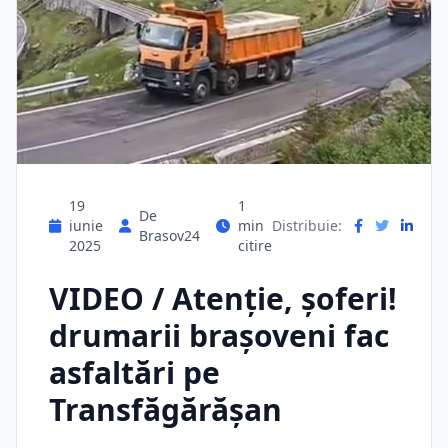
19
1
De
iunie
min
Distribuie:
Brasov24
2025
citire
VIDEO / Atenţie, şoferi!
drumarii braşoveni fac
asfaltări pe
Transfăgărășan