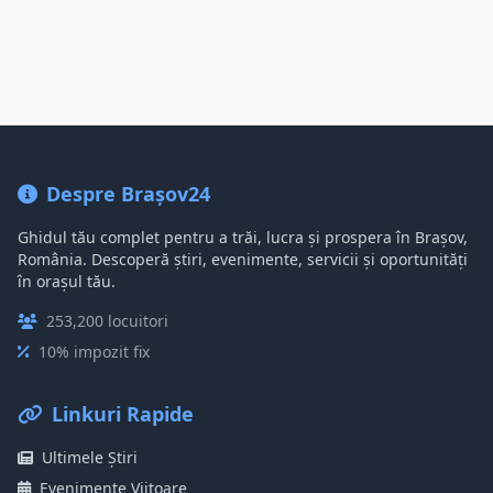
Despre Brașov24
Ghidul tău complet pentru a trăi, lucra și prospera în Brașov,
România. Descoperă știri, evenimente, servicii și oportunități
în orașul tău.
253,200 locuitori
10% impozit fix
Linkuri Rapide
Ultimele Știri
Evenimente Viitoare