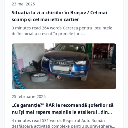
23 mai 2025
Situația la zi a chiriilor în Braşov / Cel mai
scump şi cel mai ieftin cartier
3 minutes read 364 words Cererea pentru locuințele
de închiriat a crescut în primele luni…
25 februarie 2025
„Ce garanție?” RAR le recomandă șoferilor să
nu își mai repare mașinile la atelierul „din
colț”. Cum poți afla dacă service-ul auto din
4 minutes read 531 words Registrul Auto Român
Brașov la care mergi este autorizat
desfășoară activități complexe pentru supravegherea