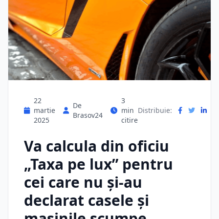
22
3
De
martie
min
Distribuie:
Brasov24
2025
citire
Va calcula din oficiu
„Taxa pe lux” pentru
cei care nu și-au
declarat casele și
mașinile scumpe