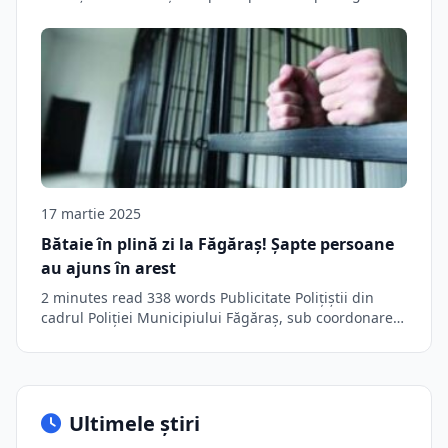
pieței naționale…
17 martie 2025
Bătaie în plină zi la Făgăraş! Şapte persoane
au ajuns în arest
2 minutes read 338 words Publicitate Polițiștii din
cadrul Poliției Municipiului Făgăraș, sub coordonarea
procurorului…
Ultimele știri