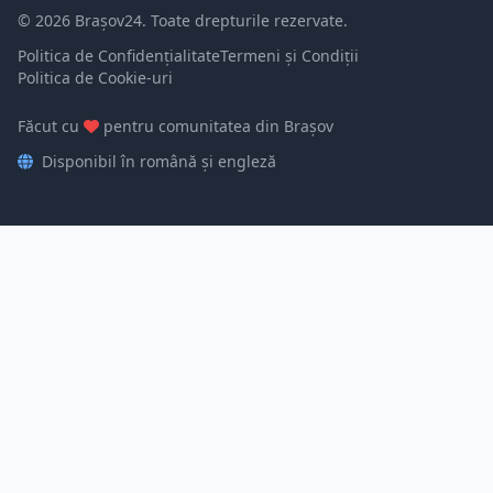
© 2026 Brașov24. Toate drepturile rezervate.
Politica de Confidențialitate
Termeni și Condiții
Politica de Cookie-uri
Făcut cu
pentru comunitatea din Brașov
Disponibil în română și engleză