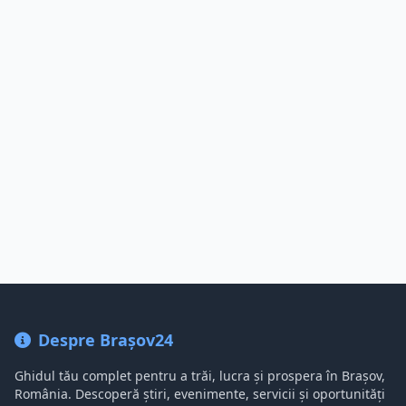
Despre Brașov24
Ghidul tău complet pentru a trăi, lucra și prospera în Brașov,
România. Descoperă știri, evenimente, servicii și oportunități