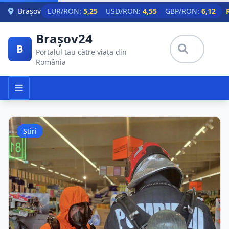
Skip to main content
Brașov
EUR/RON:
5,25
USD/RON:
4,55
GBP/RON:
6,12
Brașov24
B
Portalul tău către viața din
România
Știri