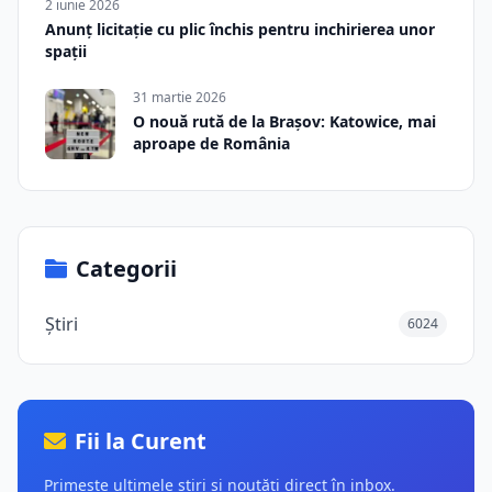
2 iunie 2026
Anunț licitație cu plic închis pentru inchirierea unor
spații
31 martie 2026
O nouă rută de la Brașov: Katowice, mai
aproape de România
Categorii
Știri
6024
Fii la Curent
Primește ultimele știri și noutăți direct în inbox.