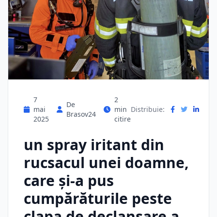
7
2
De
mai
min
Distribuie:
Brasov24
2025
citire
un spray iritant din
rucsacul unei doamne,
care și-a pus
cumpărăturile peste
clapa de declanșare a