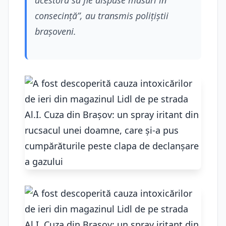
acestora să fie dispuse măsuri în
consecință”, au transmis polițiștii
brașoveni.