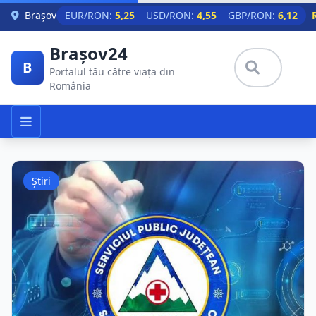
Skip to main content
Brașov
EUR/RON:
5,25
USD/RON:
4,55
GBP/RON:
6,12
Brașov24
B
Portalul tău către viața din
România
Știri