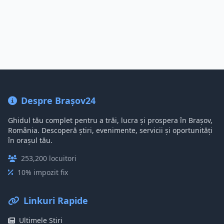
Despre Brașov24
Ghidul tău complet pentru a trăi, lucra și prospera în Brașov,
România. Descoperă știri, evenimente, servicii și oportunități
în orașul tău.
253,200 locuitori
10% impozit fix
Linkuri Rapide
Ultimele Știri