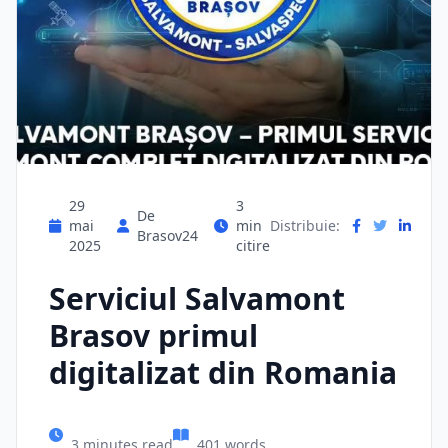
29
3
De
mai
min
Distribuie:
Brasov24
2025
citire
Serviciul Salvamont
Brasov primul
digitalizat din Romania
3 minutes read
401 words