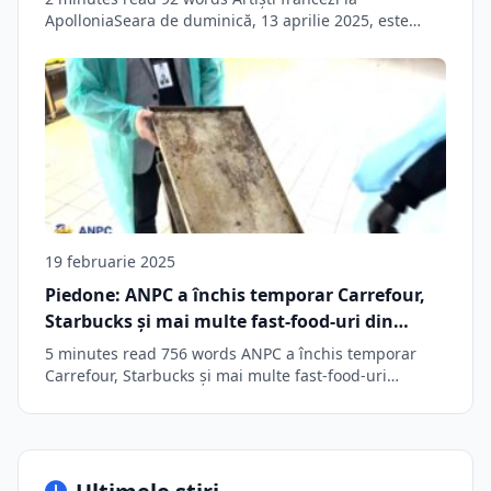
ApolloniaSeara de duminică, 13 aprilie 2025, este…
19 februarie 2025
Piedone: ANPC a închis temporar Carrefour,
Starbucks și mai multe fast-food-uri din
Băneasa Shopping City / Amenzi de peste
5 minutes read 756 words ANPC a închis temporar
500.000 de lei… (video)
Carrefour, Starbucks și mai multe fast-food-uri…