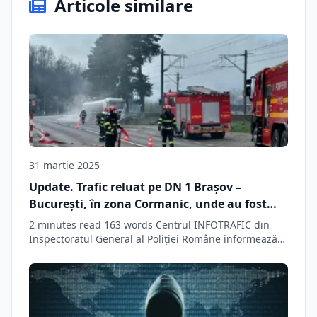
Articole similare
31 martie 2025
Update. Trafic reluat pe DN 1 Brașov –
București, în zona Cormanic, unde au fost
scurgeri de acid sulfuric. Aglomerație pe
2 minutes read 163 words Centrul INFOTRAFIC din
ambele sensuri!
Inspectoratul General al Poliţiei Române informează
că a…