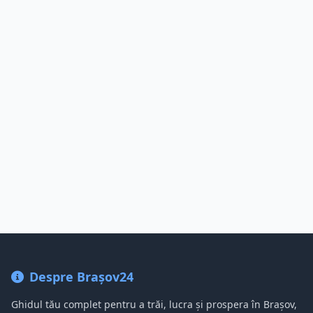
Despre Brașov24
Ghidul tău complet pentru a trăi, lucra și prospera în Brașov,