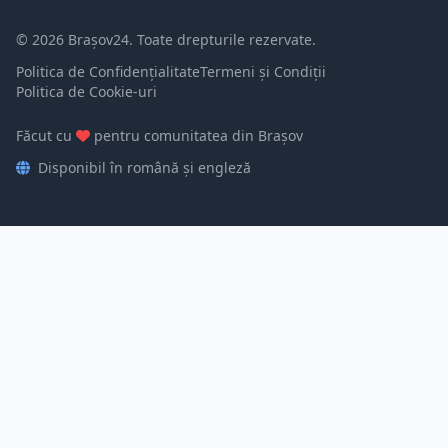
© 2026 Brașov24. Toate drepturile rezervate.
Politica de Confidențialitate
Termeni și Condiții
Politica de Cookie-uri
Făcut cu
pentru comunitatea din Brașov
Disponibil în română și engleză