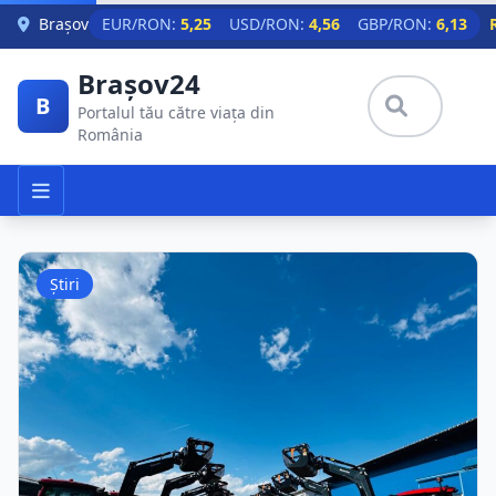
Skip to main content
Brașov
EUR/RON:
5,25
USD/RON:
4,56
GBP/RON:
6,13
Brașov24
B
Portalul tău către viața din
România
Știri