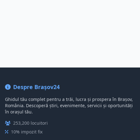
Despre Brașov24
Ghidul tău complet pentru a trăi, lucra și prospera în Brașov,
România. Descoperă știri, evenimente, servicii și oportunități
în orașul tău.
253,200 locuitori
10% impozit fix