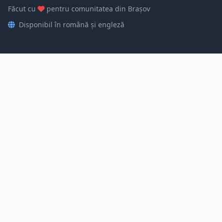
Făcut cu
pentru comunitatea din Brașov
Disponibil în română și engleză