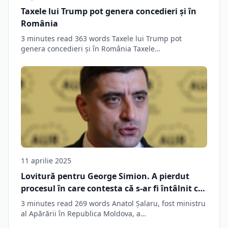
Taxele lui Trump pot genera concedieri și în
România
3 minutes read 363 words Taxele lui Trump pot
genera concedieri și în România Taxele…
11 aprilie 2025
Lovitură pentru George Simion. A pierdut
procesul în care contesta că s-ar fi întâlnit cu
agenți ruși, evenimente care au dus la
3 minutes read 269 words Anatol Șalaru, fost ministru
declararea lui „persona non grata” în
al Apărării în Republica Moldova, a…
Moldova