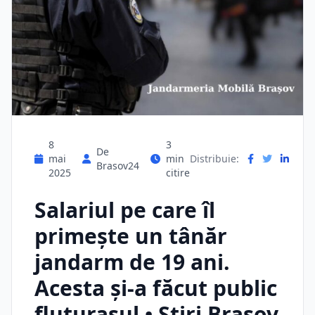
8
3
De
mai
min
Distribuie:
Brasov24
2025
citire
Salariul pe care îl
primește un tânăr
jandarm de 19 ani.
Acesta și-a făcut public
fluturașul • Stiri Brasov