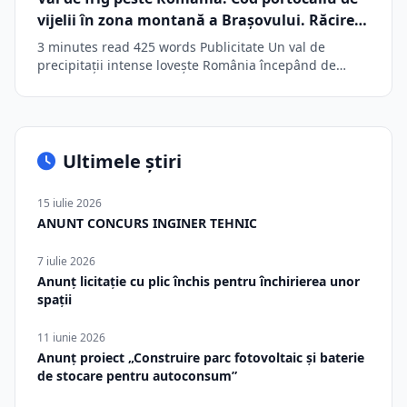
vijelii în zona montană a Braşovului. Răcire
accentuată a vremii
3 minutes read 425 words Publicitate Un val de
precipitații intense lovește România începând de…
Ultimele știri
15 iulie 2026
ANUNT CONCURS INGINER TEHNIC
7 iulie 2026
Anunț licitație cu plic închis pentru închirierea unor
spații
11 iunie 2026
Anunț proiect „Construire parc fotovoltaic și baterie
de stocare pentru autoconsum”