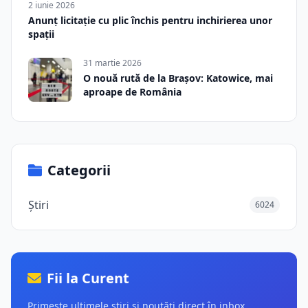
2 iunie 2026
Anunț licitație cu plic închis pentru inchirierea unor
spații
31 martie 2026
O nouă rută de la Brașov: Katowice, mai
aproape de România
Categorii
Știri
6024
Fii la Curent
Primește ultimele știri și noutăți direct în inbox.