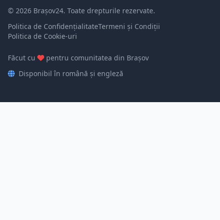
© 2026 Brașov24. Toate drepturile rezervate.
Politica de Confidențialitate
Termeni și Condiții
Politica de Cookie-uri
Făcut cu
pentru comunitatea din Brașov
Disponibil în română și engleză