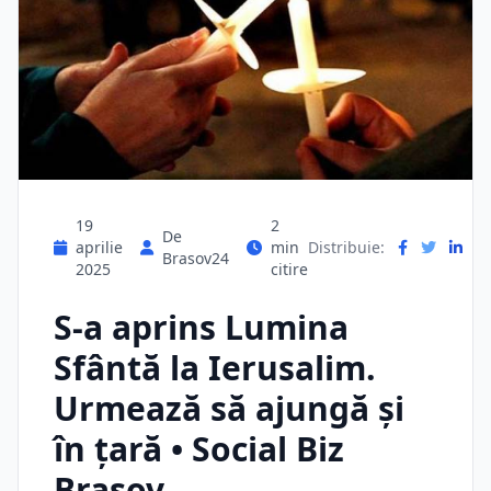
19
2
De
aprilie
min
Distribuie:
Brasov24
2025
citire
S-a aprins Lumina
Sfântă la Ierusalim.
Urmează să ajungă și
în țară • Social Biz
Brasov