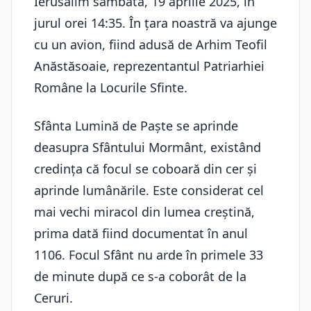
Ierusalim sâmbătă, 19 aprilie 2025, în
jurul orei 14:35. În țara noastră va ajunge
cu un avion, fiind adusă de Arhim Teofil
Anăstăsoaie, reprezentantul Patriarhiei
Române la Locurile Sfinte.
Sfânta Lumină de Paște se aprinde
deasupra Sfântului Mormânt, existând
credinţa că focul se coboară din cer şi
aprinde lumânările. Este considerat cel
mai vechi miracol din lumea creştină,
prima dată fiind documentat în anul
1106. Focul Sfânt nu arde în primele 33
de minute după ce s-a coborât de la
Ceruri.