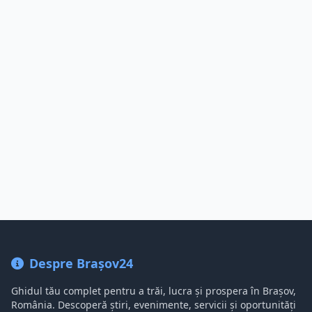
Despre Brașov24
Ghidul tău complet pentru a trăi, lucra și prospera în Brașov,
România. Descoperă știri, evenimente, servicii și oportunități