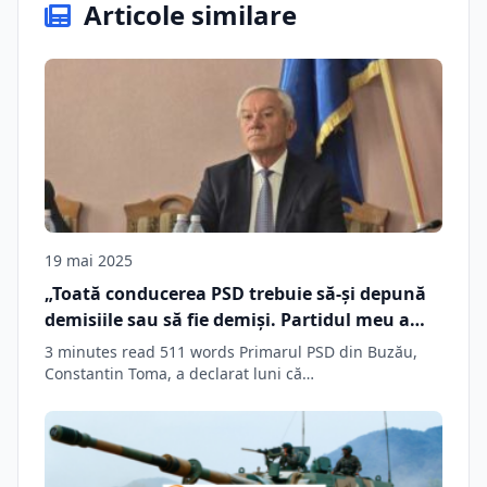
Articole similare
19 mai 2025
„Toată conducerea PSD trebuie să-şi depună
demisiile sau să fie demişi. Partidul meu a
invitat, practic, să se voteze cu George
3 minutes read 511 words Primarul PSD din Buzău,
Simion”
Constantin Toma, a declarat luni că…