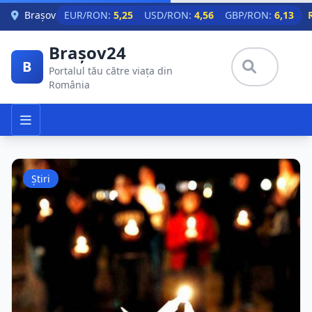
Skip to main content
Brașov
EUR/RON:
5,25
USD/RON:
4,56
GBP/RON:
6,13
Brașov24
B
Portalul tău către viața din
România
Știri