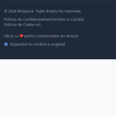
© 2026 Brașov24. Toate drepturile rezervate.
Politica de Confidențialitate
Termeni și Condiții
Politica de Cookie-uri
Făcut cu
pentru comunitatea din Brașov
Disponibil în română și engleză