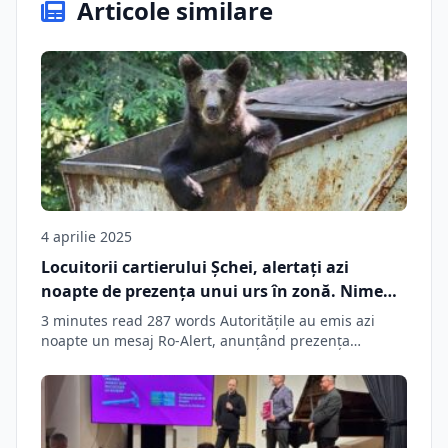
Articole similare
4 aprilie 2025
Locuitorii cartierului Șchei, alertați azi
noapte de prezența unui urs în zonă. Nimeni
nu mai vrea să primească animalele relocate
3 minutes read 287 words Autoritățile au emis azi
din județul Brașov
noapte un mesaj Ro-Alert, anunțând prezența…