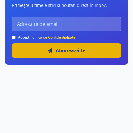
Primește ultimele știri și noutăți direct în inbox.
Accept
Politica de Confidențialitate
Abonează-te