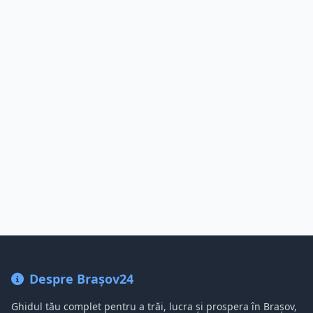
Despre Brașov24
Ghidul tău complet pentru a trăi, lucra și prospera în Brașov,