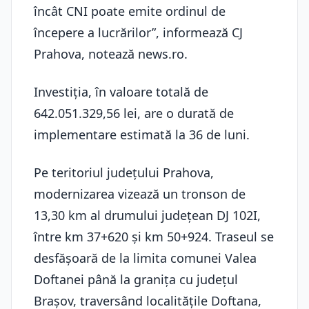
încât CNI poate emite ordinul de
începere a lucrărilor”, informează CJ
Prahova, notează news.ro.
Investiţia, în valoare totală de
642.051.329,56 lei, are o durată de
implementare estimată la 36 de luni.
Pe teritoriul judeţului Prahova,
modernizarea vizează un tronson de
13,30 km al drumului judeţean DJ 102I,
între km 37+620 şi km 50+924. Traseul se
desfăşoară de la limita comunei Valea
Doftanei până la graniţa cu judeţul
Braşov, traversând localităţile Doftana,