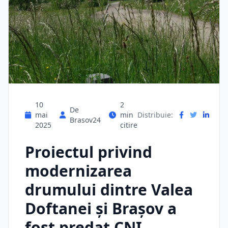
10
2
De
mai
min
Distribuie:
Brasov24
2025
citire
Proiectul privind
modernizarea
drumului dintre Valea
Doftanei şi Braşov a
fost predat CNI.