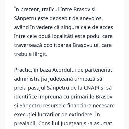
În prezent, traficul între Braşov şi
Sânpetru este deosebit de anevoios,
având în vedere că singura cale de acces
între cele două localități este podul care
traversează ocolitoarea Braşovului, care
trebuie lărgit.
Practic, în baza Acordului de parteneriat,
administraţia judeţeană urmează să
preia pasajul Sânpetru de la CNAIR şi să
identifice împreună cu primăriile Braşov
şi Sânpetru resursele financiare necesare
execuţiei lucrărilor de extindere. În
prealabil, Consiliul Judeţean şi-a asumat