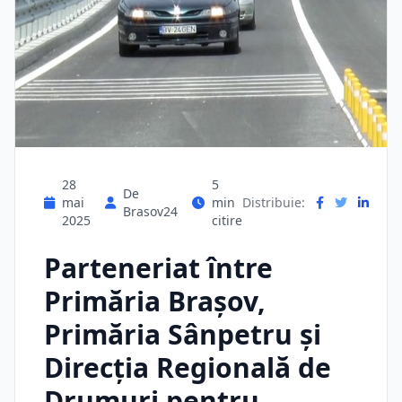
28
5
De
mai
min
Distribuie:
Brasov24
2025
citire
Parteneriat între
Primăria Braşov,
Primăria Sânpetru şi
Direcţia Regională de
Drumuri pentru