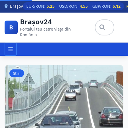
Skip to main content
Brașov
EUR/RON:
5,25
USD/RON:
4,55
GBP/RON:
6,12
Brașov24
B
Portalul tău către viața din
România
Știri