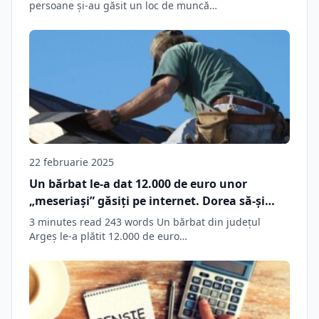
persoane şi-au găsit un loc de muncă…
22 februarie 2025
Un bărbat le-a dat 12.000 de euro unor
„meseriași” găsiți pe internet. Dorea să-și
repare acoperișul, dar…
3 minutes read 243 words Un bărbat din județul
Argeş le-a plătit 12.000 de euro…