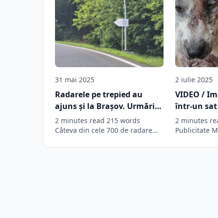
31 mai 2025
2 iulie 2025
Radarele pe trepied au
VIDEO / Im
ajuns și la Brașov. Urmăriți
într-un sat
cutia poștală, cine știe ce
Câini mutil
2 minutes read 215 words
2 minutes re
surprize o să aveți
lanț, cada
Câteva din cele 700 de radare
Publicitate 
mobile care au intrat…
sunt ținute î
care se d
într-un…