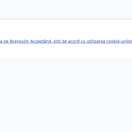
a pe Brașov24. Acceptând, ești de acord cu utilizarea cookie-uril
kuri Rapide
Servicii pentru Expa