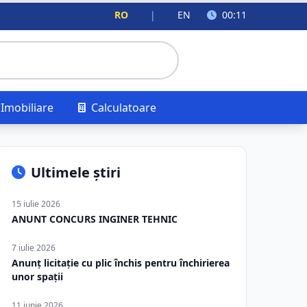
RO
|
EN
00:11
Imobiliare
Calculatoare
Ultimele știri
15 iulie 2026
ANUNT CONCURS INGINER TEHNIC
7 iulie 2026
Anunț licitație cu plic închis pentru închirierea
unor spații
11 iunie 2026