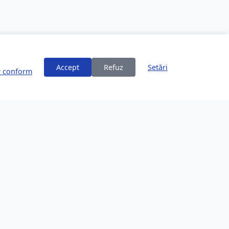
Accept
Refuz
Setări
or conform
ți
Despre Brașov