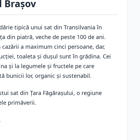
l Brașov
ărie tipică unui sat din Transilvania în
ța din piatră, veche de peste 100 de ani.
a cazării a maximum cinci persoane, dar,
ucției, toaleta și dușul sunt în grădina. Cei
ina și la legumele și fructele pe care
ă bunicii lor, organic și sustenabil.
stui sat din Țara Făgărașului, o regiune
le primăverii.
.