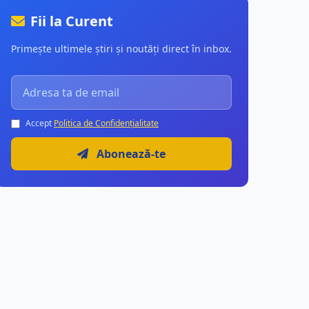
Fii la Curent
Primește ultimele știri și noutăți direct în inbox.
Accept
Politica de Confidențialitate
Abonează-te