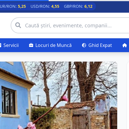
UR/RON:
5,25
USD/RON:
4,55
GBP/RON:
6,12
Servicii
Locuri de Muncă
Ghid Expat