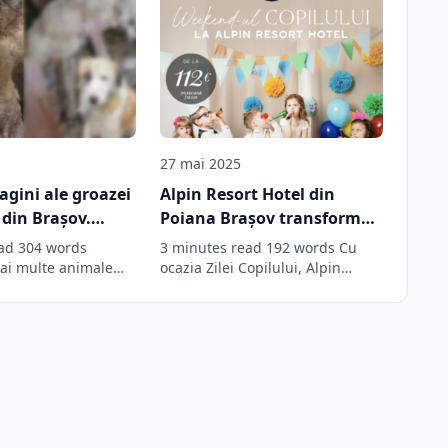
27 mai 2025
agini ale groazei
Alpin Resort Hotel din
 din Brașov.
Poiana Brașov transformă
ați și ținuți în
1 Iunie într-o sărbătoare de
ad 304 words
3 minutes read 192 words Cu
vre de animale
neuitat pentru întreaga
Mai multe animale
ocazia Zilei Copilului, Alpin
n condiții inumane
Resort Hotel din Poiana Brașov…
escompun
familie • Economie Biz
Brasov