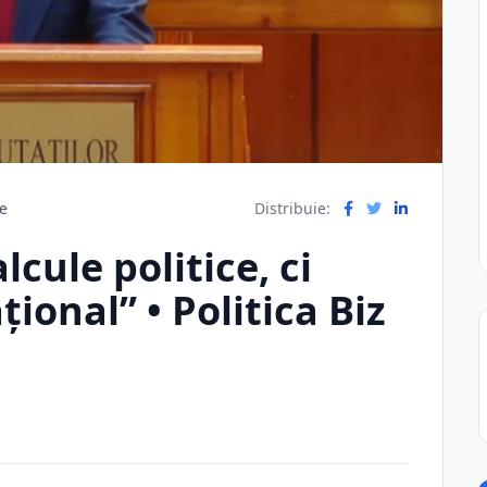
re
Distribuie:
cule politice, ci
ional” • Politica Biz