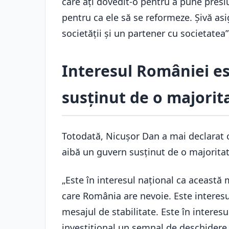
care ați dovedit-o pentru a pune presiu
pentru ca ele să se reformeze. Șivă asi
societății și un partener cu societatea
Interesul României e
susținut de o majori
Totodată, Nicușor Dan a mai declarat c
aibă un guvern susținut de o majorita
„Este în interesul național ca această 
care România are nevoie. Este interesu
mesajul de stabilitate. Este în intere
investițional un semnal de deschidere, 