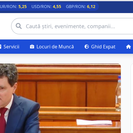
UR/RON:
5,25
USD/RON:
4,55
GBP/RON:
6,12
Servicii
Locuri de Muncă
Ghid Expat