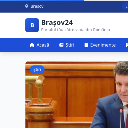
Skip to main content
Brașov
E
Brașov24
B
Portalul tău către viața din România
Acasă
Știri
Evenimente
Știri