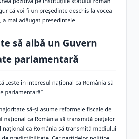
nea pozitivă pe instituțiile statului român
gur că voi fi un președinte deschis la vocea
”, a mai adăugat președintele.
ste să aibă un Guvern
tate parlamentară
ă „este în interesul național ca România să
te parlamentară”.
majoritate să-și asume reformele fiscale de
l național ca România să transmită piețelor
sul național ca România să transmită mediului
de predictibilitate. Cer partidelor politice