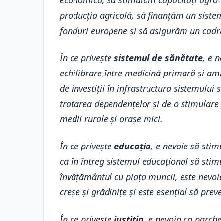
economică, să stimulăm capacități agro-i
producția agricolă, să finanțăm un sistem
fonduri europene și să asigurăm un cadru 
În ce privește
sistemul de sănătate
, e 
echilibrare între medicină primară și amb
de investiții în infrastructura sistemului 
tratarea dependențelor și de o stimulare 
medii rurale și orașe mici.
În ce privește
educația
, e nevoie să stim
ca în întreg sistemul educațional să sti
învățământul cu piața muncii, este nevoie
creșe și grădinițe și este esențial să pre
În ce privește
justiția
, e nevoia ca parche