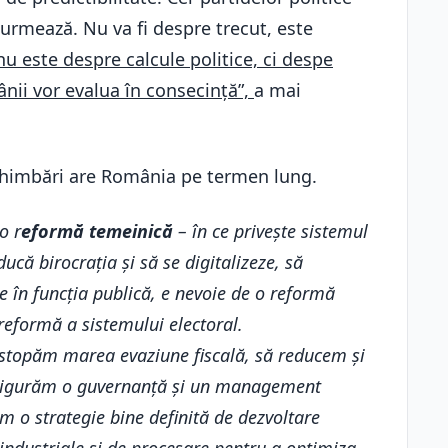
 urmează. Nu va fi despre trecut, este
 nu este despre calcule politice, ci despe
ânii vor evalua în consecință”,
a mai
chimbări are România pe termen lung.
o r
eformă temeinică
– în ce privește sistemul
că birocrația și să se digitalizeze, să
 în funcția publică, e nevoie de o reformă
 reformă a sistemului electoral.
 stopăm marea evaziune fiscală, să reducem și
ă asigurăm o guvernanță și un management
em o strategie bine definită de dezvoltare