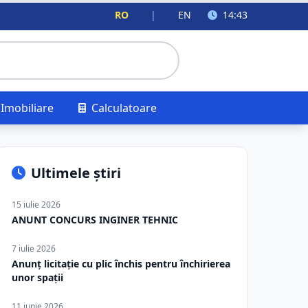
RO
|
EN
14:43
Imobiliare
Calculatoare
Ultimele știri
15 iulie 2026
ANUNT CONCURS INGINER TEHNIC
7 iulie 2026
Anunț licitație cu plic închis pentru închirierea
unor spații
11 iunie 2026