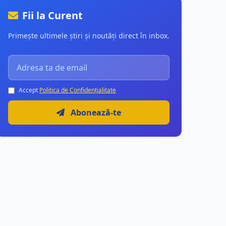
Fii la Curent
Primește ultimele știri și noutăți direct în inbox.
Accept
Politica de Confidențialitate
Abonează-te