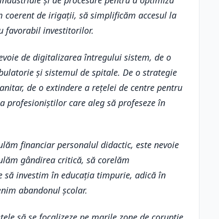
ndustriale și de procesare pentru a optimiza
 coerent de irigații, să simplificăm accesul la
favorabil investitorilor.
nevoie de digitalizarea întregului sistem, de o
ulatorie și sistemul de spitale. De o strategie
sanitar, de o extindere a rețelei de centre pentru
a profesioniștilor care aleg să profeseze în
ulăm financiar personalul didactic, este nevoie
mulăm gândirea critică, să corelăm
 să investim în educația timpurie, adică în
venim abandonul școlar.
tele să se focalizeze pe marile zone de corupție