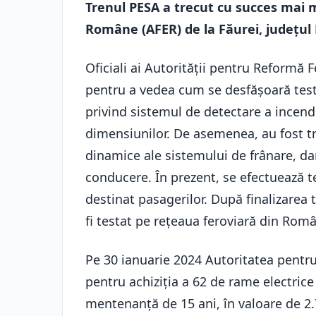
Trenul PESA a trecut cu succes mai m
Române (AFER) de la Făurei, județul 
Oficiali ai Autorității pentru Reformă F
pentru a vedea cum se desfășoară teste
privind sistemul de detectare a incendii
dimensiunilor. De asemenea, au fost tre
dinamice ale sistemului de frânare, dar
conducere. În prezent, se efectuează te
destinat pasagerilor. După finalizarea 
fi testat pe rețeaua feroviară din Româ
Pe 30 ianuarie 2024 Autoritatea pentr
pentru achiziția a 62 de rame electrice
mentenanță de 15 ani, în valoare de 2.