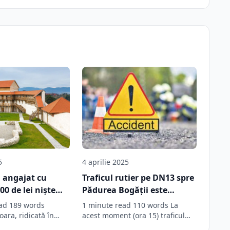
5
4 aprilie 2025
a angajat cu
Traficul rutier pe DN13 spre
00 de lei niște
Pădurea Bogății este
care să păzească
blocat, în urma unui
ad 189 words
1 minute read 110 words La
baza sportivă din
accident
oara, ridicată în
acest moment (ora 15) traficul
II-lea de teutoni, a…
rutier este blocat pe…