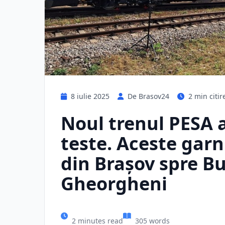
8 iulie 2025
De Brasov24
2 min citir
Noul trenul PESA 
teste. Aceste garni
din Braşov spre Bu
Gheorgheni
2 minutes read
305 words