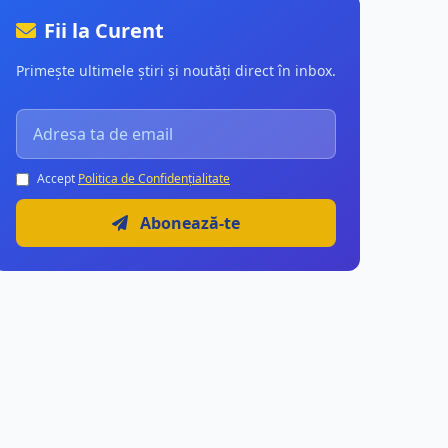
Fii la Curent
Primește ultimele știri și noutăți direct în inbox.
Accept
Politica de Confidențialitate
Abonează-te