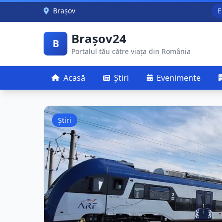
Skip to main content
Brașov
E
Brașov24
B
Portalul tău către viața din România
Acasă
Știri
Evenimente
Știri