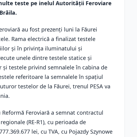
ulte teste pe inelul Autorității Feroviare
Brăila.
eroviară au fost prezenți luni la Făurei
le. Rama electrică a finalizat testele
lor și în privința iluminatului și
cute unele dintre testele statice și
 și testele privind semnalele în cabina de
stele referitoare la semnalele în spațiul
tuturor testelor de la Făurei, trenul PESA va
nia.
u Reformă Feroviară a semnat contractul
 regionale (RE-R1), cu perioada de
777.369.677 lei, cu TVA, cu Pojazdy Szynowe