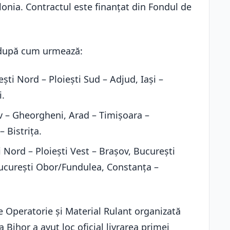
onia. Contractul este finanțat din Fondul de
i, după cum urmează:
ști Nord – Ploiești Sud – Adjud, Iași –
i.
v – Gheorgheni, Arad – Timișoara –
 Bistrița.
 Nord – Ploiești Vest – Brașov, București
București Obor/Fundulea, Constanța –
e Operatorie și Material Rulant organizată
 Bihor a avut loc oficial livrarea primei