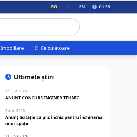
RO
|
EN
04:36
Imobiliare
Calculatoare
Ultimele știri
15 iulie 2026
ANUNT CONCURS INGINER TEHNIC
7 iulie 2026
Anunț licitație cu plic închis pentru închirierea
unor spații
11 iunie 2026