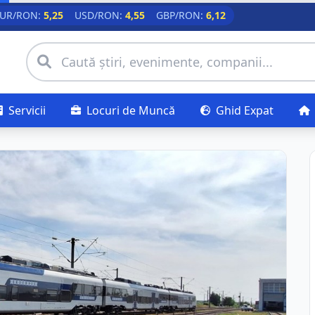
UR/RON:
5,25
USD/RON:
4,55
GBP/RON:
6,12
Servicii
Locuri de Muncă
Ghid Expat