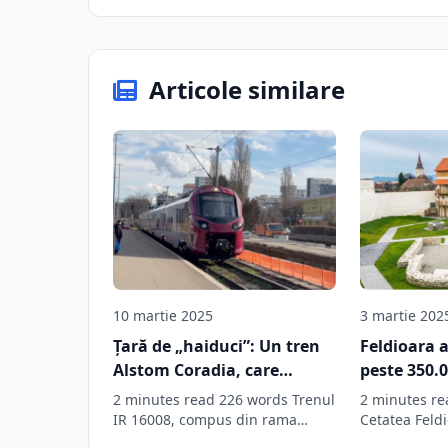
Articole similare
10 martie 2025
3 martie 202
Țară de „haiduci”: Un tren
Feldioara 
Alstom Coradia, care
peste 350.0
circula pe relația Brașov
„străjeri” 
2 minutes read 226 words Trenul
2 minutes re
cetatea și 
IR 16008, compus din rama
Cetatea Feldi
Alstom Coradia, care circulă…
secolul al XI
comună