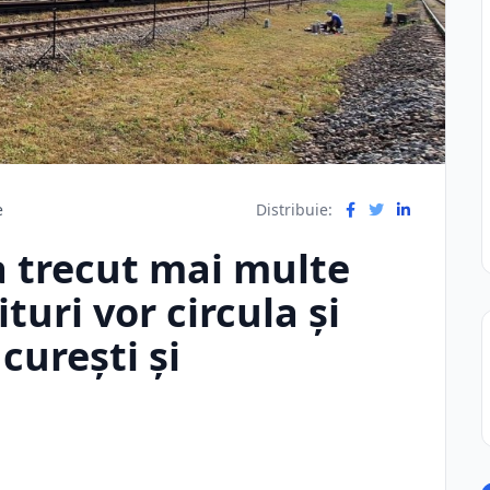
e
Distribuie:
a trecut mai multe
turi vor circula şi
cureşti şi