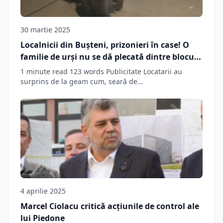
30 martie 2025
Localnicii din Buşteni, prizonieri în case! O
familie de urşi nu se dă plecată dintre blocuri
nici când este gonită de autorităţi
1 minute read 123 words Publicitate Locatarii au
surprins de la geam cum, seară de…
4 aprilie 2025
Marcel Ciolacu critică acțiunile de control ale
lui Piedone