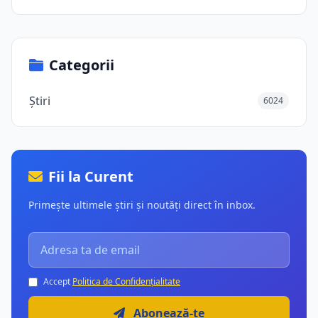
Categorii
Știri
6024
Fii la Curent
Primește ultimele știri și noutăți direct în inbox.
Accept
Politica de Confidențialitate
Abonează-te