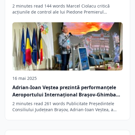
2 minutes read 144 words Marcel Ciolacu critică
acțiunile de control ale lui Piedone Premierul…
16 mai 2025
Adrian-Ioan Veștea prezintă performanțele
Aeroportului Internațional Brașov-Ghimbav
la cel mai important eveniment de profil
2 minutes read 261 words Publicitate Președintele
Consiliului Județean Brașov, Adrian-Ioan Veștea, a
prezentat în…