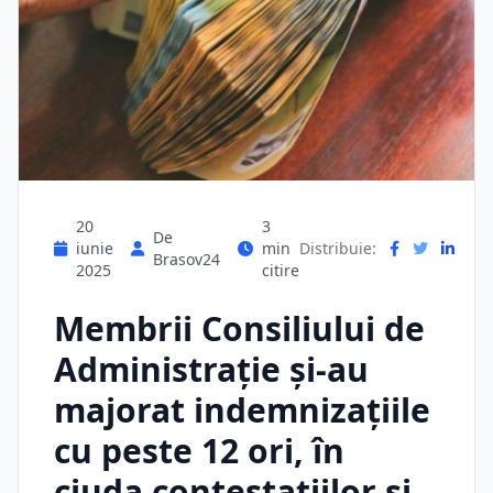
20
3
De
iunie
min
Distribuie:
Brasov24
2025
citire
Membrii Consiliului de
Administrație și-au
majorat indemnizațiile
cu peste 12 ori, în
ciuda contestațiilor și