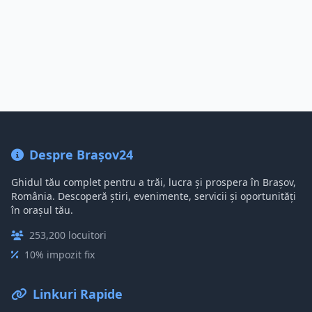
Despre Brașov24
Ghidul tău complet pentru a trăi, lucra și prospera în Brașov,
România. Descoperă știri, evenimente, servicii și oportunități
în orașul tău.
253,200 locuitori
10% impozit fix
Linkuri Rapide