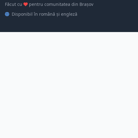
Făcut cu
pentru comunitatea din Brașov
Disponibil în română și engleză