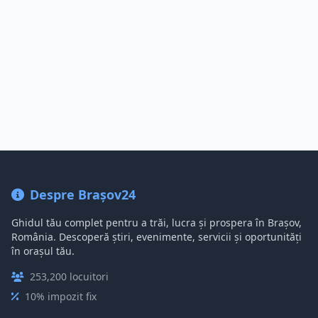
Despre Brașov24
Ghidul tău complet pentru a trăi, lucra și prospera în Brașov,
România. Descoperă știri, evenimente, servicii și oportunități
în orașul tău.
253,200 locuitori
10% impozit fix