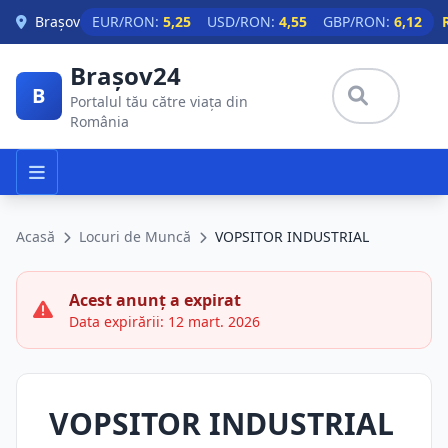
Skip to main content
Brașov
EUR/RON:
5,25
USD/RON:
4,55
GBP/RON:
6,12
Brașov24
B
Portalul tău către viața din
România
Acasă
Locuri de Muncă
VOPSITOR INDUSTRIAL
Acest anunț a expirat
Data expirării: 12 mart. 2026
VOPSITOR INDUSTRIAL