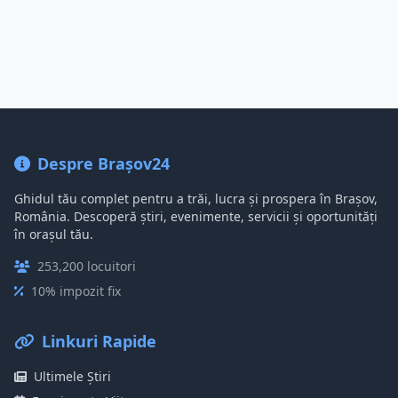
Despre Brașov24
Ghidul tău complet pentru a trăi, lucra și prospera în Brașov,
România. Descoperă știri, evenimente, servicii și oportunități
în orașul tău.
253,200 locuitori
10% impozit fix
Linkuri Rapide
Ultimele Știri