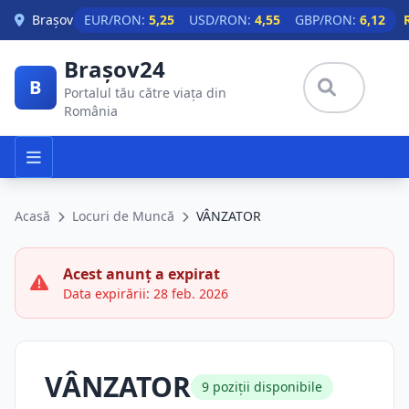
Skip to main content
Brașov
EUR/RON:
5,25
USD/RON:
4,55
GBP/RON:
6,12
Brașov24
B
Portalul tău către viața din
România
Acasă
Locuri de Muncă
VÂNZATOR
Acest anunț a expirat
Data expirării: 28 feb. 2026
VÂNZATOR
9 poziții disponibile