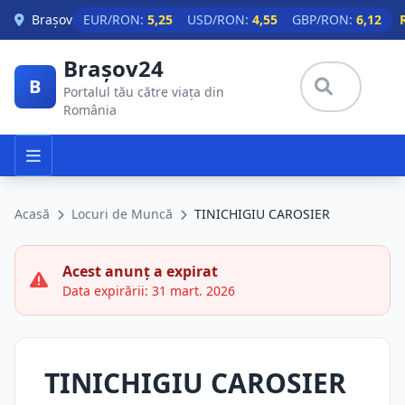
Skip to main content
Brașov
EUR/RON:
5,25
USD/RON:
4,55
GBP/RON:
6,12
Brașov24
B
Portalul tău către viața din
România
Acasă
Locuri de Muncă
TINICHIGIU CAROSIER
Acest anunț a expirat
Data expirării: 31 mart. 2026
TINICHIGIU CAROSIER