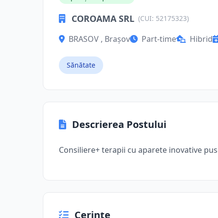
COROAMA SRL
(CUI: 52175323)
BRASOV , Brașov
Part-time
Hibrid
Sănătate
Descrierea Postului
Consiliere+ terapii cu aparete inovative puse
Cerințe