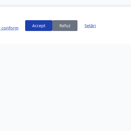
Accept
Refuz
Setări
or conform
ți
Despre Brașov
253,200 locuitori