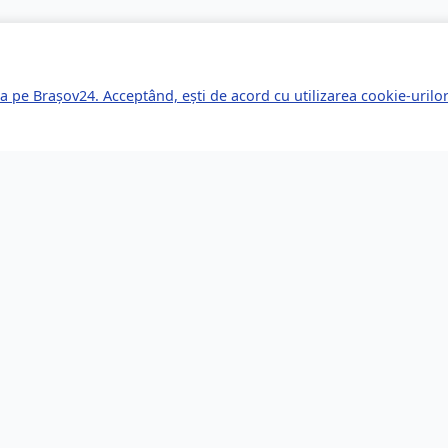
a pe Brașov24. Acceptând, ești de acord cu utilizarea cookie-uril
kuri Rapide
Servicii pentru Expa
le Știri
Servicii Juridice