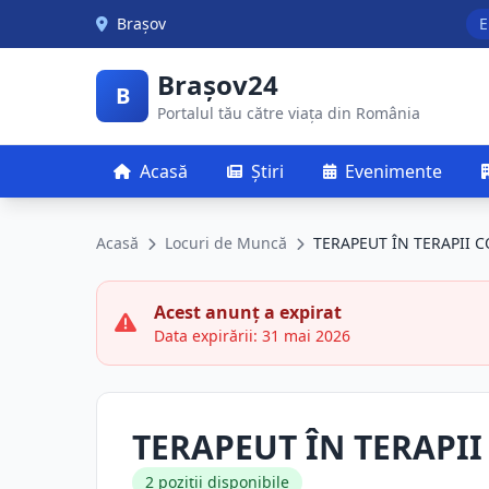
Skip to main content
Brașov
E
Brașov24
B
Portalul tău către viața din România
Acasă
Știri
Evenimente
Acasă
Locuri de Muncă
TERAPEUT ÎN TERAPII
Acest anunț a expirat
Data expirării: 31 mai 2026
TERAPEUT ÎN TERAPI
2 poziții disponibile