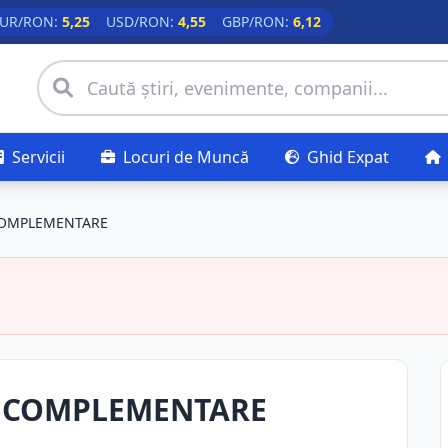
UR/RON:
5,25
USD/RON:
4,55
GBP/RON:
6,12
Servicii
Locuri de Muncă
Ghid Expat
 COMPLEMENTARE
I COMPLEMENTARE