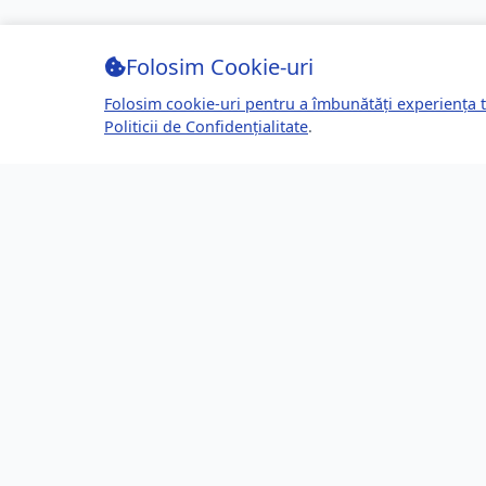
Folosim Cookie-uri
Folosim cookie-uri pentru a îmbunătăți experiența t
Politicii de Confidențialitate
.
Despre Brașov24
Lin
Ghidul tău complet pentru a trăi, lucra
Ultime