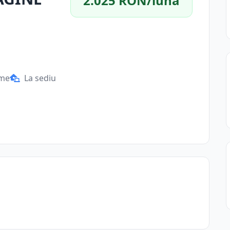
2.025 RON/lună
ime
La sediu