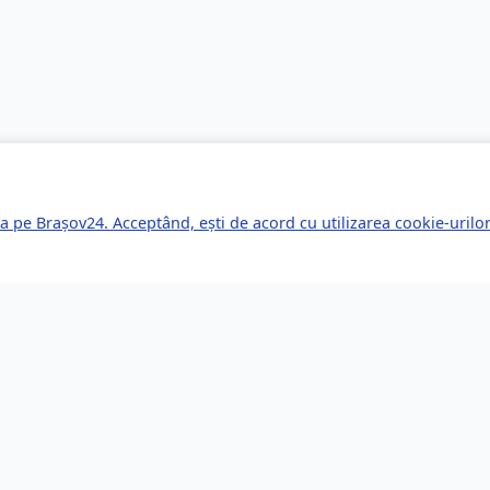
a pe Brașov24. Acceptând, ești de acord cu utilizarea cookie-uril