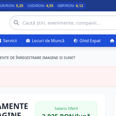
UR/RON:
5,25
USD/RON:
4,55
GBP/RON:
6,12
Servicii
Locuri de Muncă
Ghid Expat
ENTE DE ÎNREGISTRARE IMAGINE SI SUNET
AMENTE
Salariu Oferit
AGINE