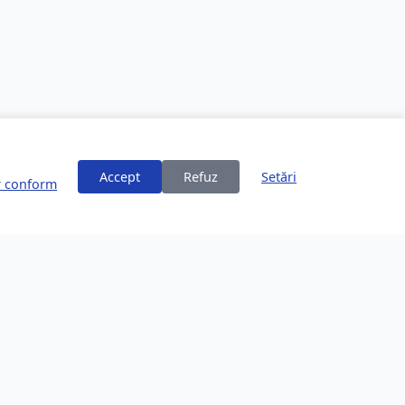
Accept
Refuz
Setări
or conform