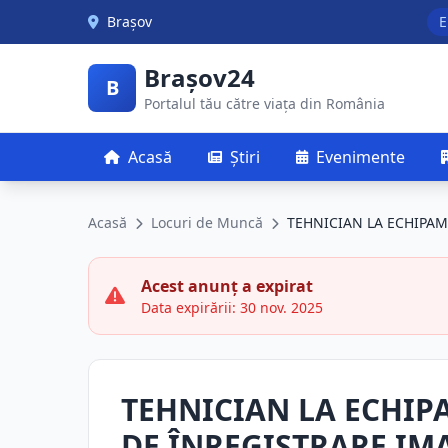
Skip to main content
Brașov
E
Brașov24
B
Portalul tău către viața din România
Acasă
Știri
Evenimente
Acasă
Locuri de Muncă
TEHNICIAN LA ECHIPAM
Acest anunț a expirat
Data expirării: 30 nov. 2025
TEHNICIAN LA ECHIP
DE ÎNREGISTRARE IM