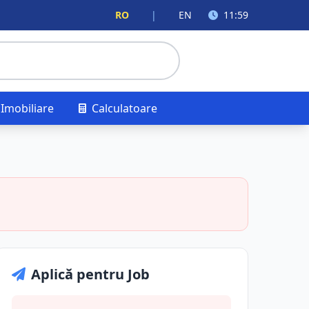
RO
|
EN
11:59
Imobiliare
Calculatoare
Aplică pentru Job