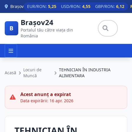
Skip to main content
Brașov
EUR/RON:
5,25
USD/RON:
4,55
GBP/RON:
6,12
Brașov24
B
Portalul tău către viața din
România
Locuri de
TEHNICIAN ÎN INDUSTRIA
Acasă
Muncă
ALIMENTARA
Acest anunț a expirat
Data expirării: 16 apr. 2026
TEHNICIAN ÎN