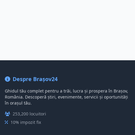
Despre Brașov24
Ghidul tău complet pentru a trăi, lucra și prospera în Brașov,
România. Descoperă știri, evenimente, servicii și oportunități
în orașul tău.
253,200 locuitori
10% impozit fix