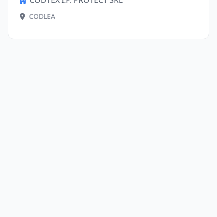
CODTEX I.P. PROTECT SRL
CODLEA