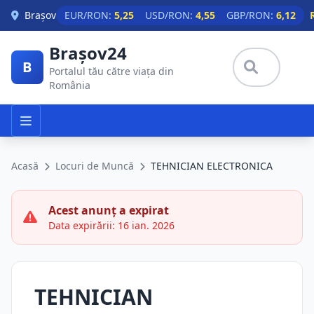
Skip to main content
Brașov
EUR/RON:
5,25
USD/RON:
4,55
GBP/RON:
6,12
Brașov24
B
Portalul tău către viața din
România
Acasă
Locuri de Muncă
TEHNICIAN ELECTRONICA
Acest anunț a expirat
Data expirării: 16 ian. 2026
TEHNICIAN