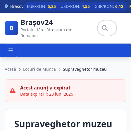
Skip to main content
Brașov
EUR/RON:
5,25
USD/RON:
4,55
GBP/RON:
6,12
Brașov24
B
Portalul tău către viața din
România
Acasă
Locuri de Muncă
Supraveghetor muzeu
Acest anunț a expirat
Data expirării: 23 iun. 2026
Supraveghetor muzeu