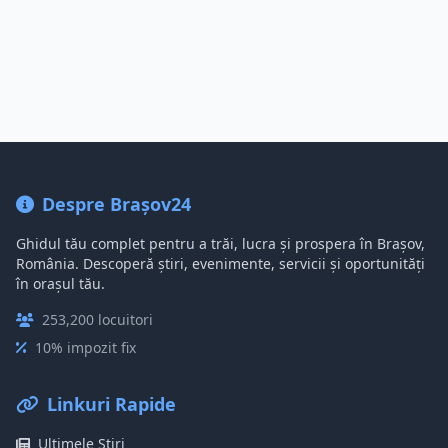
Despre Brașov24
Ghidul tău complet pentru a trăi, lucra și prospera în Brașov,
România. Descoperă știri, evenimente, servicii și oportunități
în orașul tău.
253,200 locuitori
10% impozit fix
Linkuri Rapide
Ultimele Știri