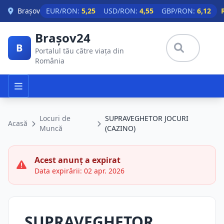
Skip to main content
Brașov
EUR/RON:
5,25
USD/RON:
4,55
GBP/RON:
6,12
Brașov24
B
Portalul tău către viața din
România
Locuri de
SUPRAVEGHETOR JOCURI
Acasă
Muncă
(CAZINO)
Acest anunț a expirat
Data expirării: 02 apr. 2026
SUPRAVEGHETOR