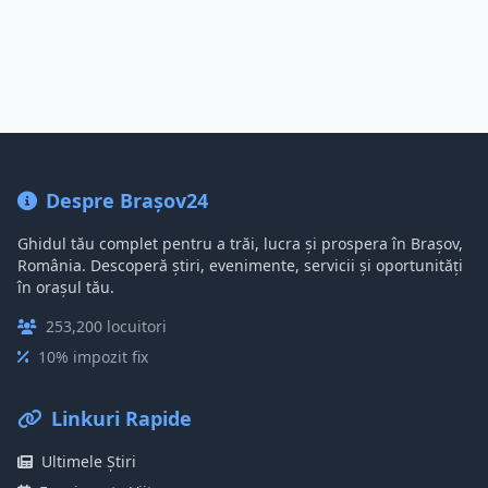
Despre Brașov24
Ghidul tău complet pentru a trăi, lucra și prospera în Brașov,
România. Descoperă știri, evenimente, servicii și oportunități
în orașul tău.
253,200 locuitori
10% impozit fix
Linkuri Rapide
Ultimele Știri