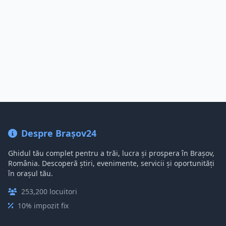
Despre Brașov24
Ghidul tău complet pentru a trăi, lucra și prospera în Brașov,
România. Descoperă știri, evenimente, servicii și oportunități
în orașul tău.
253,200 locuitori
10% impozit fix