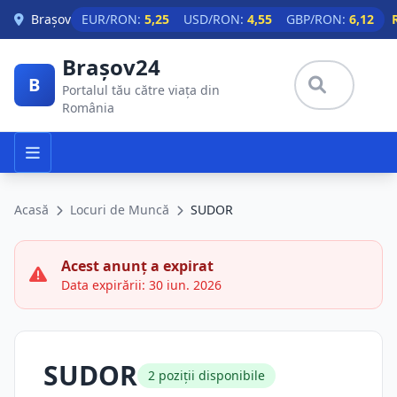
Skip to main content
Brașov
EUR/RON:
5,25
USD/RON:
4,55
GBP/RON:
6,12
Brașov24
B
Portalul tău către viața din
România
Acasă
Locuri de Muncă
SUDOR
Acest anunț a expirat
Data expirării: 30 iun. 2026
SUDOR
2 poziții disponibile