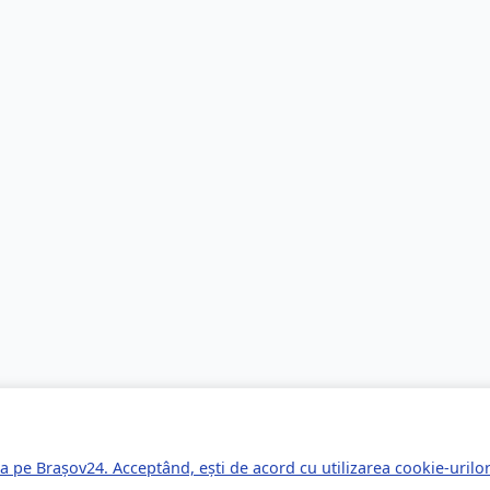
a pe Brașov24. Acceptând, ești de acord cu utilizarea cookie-uril