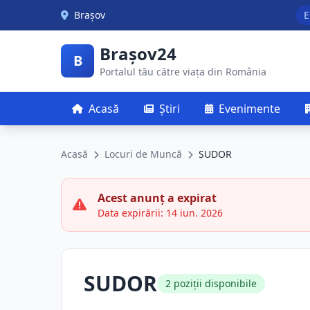
Skip to main content
Brașov
E
Brașov24
B
Portalul tău către viața din România
Acasă
Știri
Evenimente
Acasă
Locuri de Muncă
SUDOR
Acest anunț a expirat
Data expirării: 14 iun. 2026
SUDOR
2 poziții disponibile