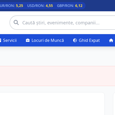
UR/RON:
5,25
USD/RON:
4,55
GBP/RON:
6,12
Servicii
Locuri de Muncă
Ghid Expat