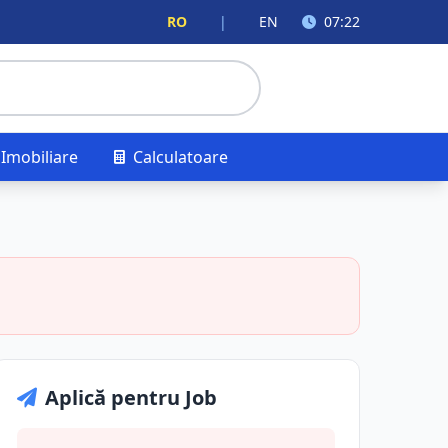
RO
|
EN
07:22
Imobiliare
Calculatoare
Aplică pentru Job