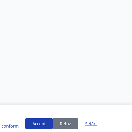
Accept
Refuz
Setări
or conform