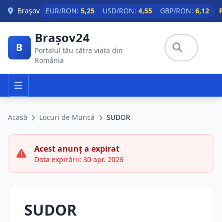
Skip to main content
Brașov
EUR/RON:
5,25
USD/RON:
4,55
GBP/RON:
6,12
Brașov24
B
Portalul tău către viața din
România
Acasă
Locuri de Muncă
SUDOR
Acest anunț a expirat
Data expirării: 30 apr. 2026
SUDOR