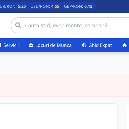
UR/RON:
5,25
USD/RON:
4,55
GBP/RON:
6,12
Servicii
Locuri de Muncă
Ghid Expat