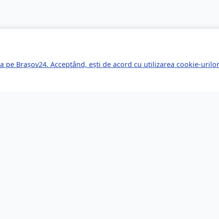
a pe Brașov24. Acceptând, ești de acord cu utilizarea cookie-uril
kuri Rapide
Servicii pentru Expa