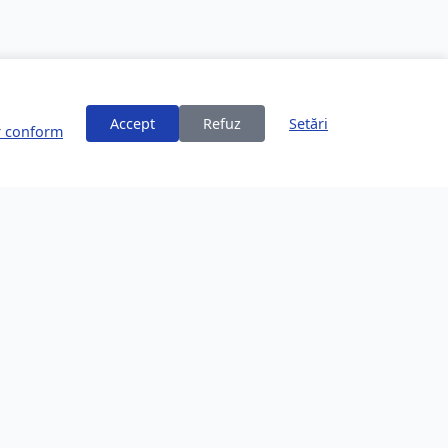
Accept
Refuz
Setări
or conform
ți
Despre Brașov