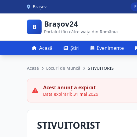
Skip to main content
Brașov
E
Brașov24
B
Portalul tău către viața din România
Acasă
Știri
Evenimente
Acasă
Locuri de Muncă
STIVUITORIST
Acest anunț a expirat
Data expirării: 31 mai 2026
STIVUITORIST