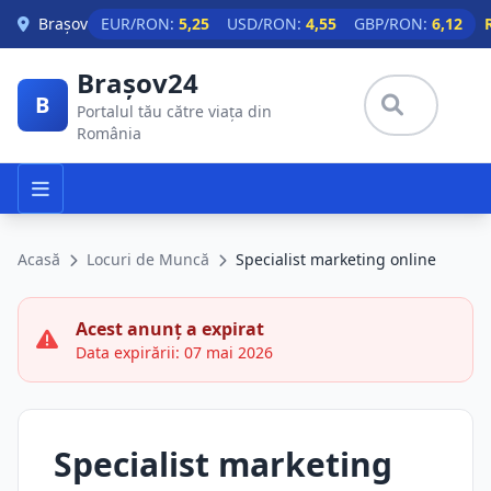
Skip to main content
Brașov
EUR/RON:
5,25
USD/RON:
4,55
GBP/RON:
6,12
Brașov24
B
Portalul tău către viața din
România
Acasă
Locuri de Muncă
Specialist marketing online
Acest anunț a expirat
Data expirării: 07 mai 2026
Specialist marketing