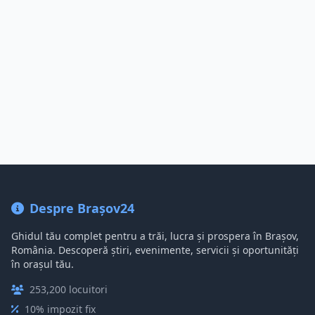
Despre Brașov24
Ghidul tău complet pentru a trăi, lucra și prospera în Brașov,
România. Descoperă știri, evenimente, servicii și oportunități
în orașul tău.
253,200 locuitori
10% impozit fix