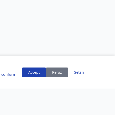
Accept
Refuz
Setări
or conform