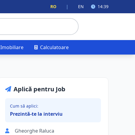
RO
|
EN
14:39
Imobiliare
Calculatoare
Aplică pentru Job
Cum să aplici:
Prezintă-te la interviu
Gheorghe Raluca