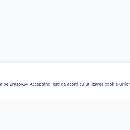
a pe Brașov24. Acceptând, ești de acord cu utilizarea cookie-uril