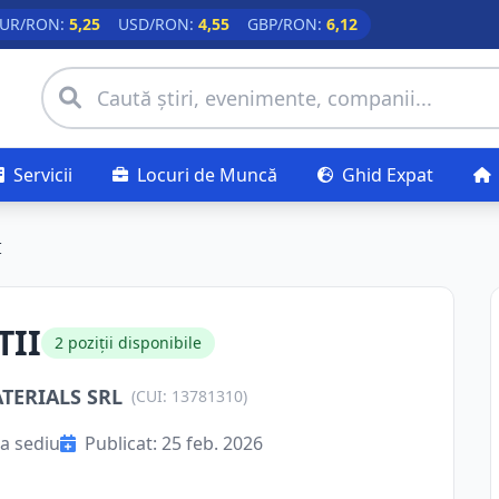
UR/RON:
5,25
USD/RON:
4,55
GBP/RON:
6,12
Servicii
Locuri de Muncă
Ghid Expat
I
TII
2 poziții disponibile
ERIALS SRL
(CUI: 13781310)
a sediu
Publicat: 25 feb. 2026