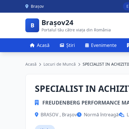
Skip to main content
Brașov
E
Brașov24
B
Portalul tău către viața din România
Acasă
Știri
Evenimente
Acasă
Locuri de Muncă
SPECIALIST IN ACHIZITI
SPECIALIST IN ACHIZI
FREUDENBERG PERFORMANCE MAT
BRASOV , Brașov
Normă întreagă
L