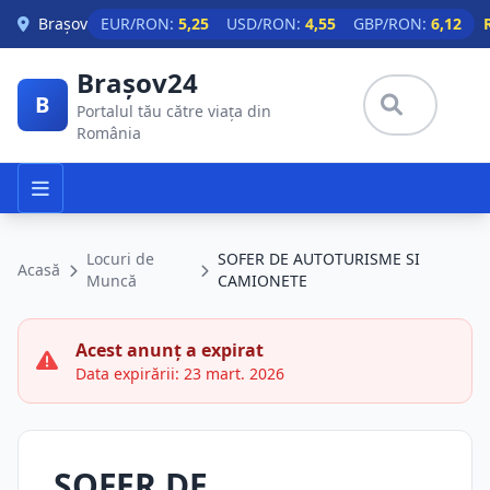
Skip to main content
Brașov
EUR/RON:
5,25
USD/RON:
4,55
GBP/RON:
6,12
Brașov24
B
Portalul tău către viața din
România
Locuri de
SOFER DE AUTOTURISME SI
Acasă
Muncă
CAMIONETE
Acest anunț a expirat
Data expirării: 23 mart. 2026
SOFER DE