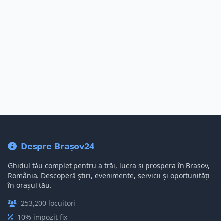
Despre Brașov24
Ghidul tău complet pentru a trăi, lucra și prospera în Brașov,
România. Descoperă știri, evenimente, servicii și oportunități
în orașul tău.
253,200 locuitori
10% impozit fix