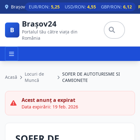
Skip to main content
Brașov
EUR/RON:
5,25
USD/RON:
4,55
GBP/RON:
6,12
Brașov24
B
Portalul tău către viața din
România
Locuri de
SOFER DE AUTOTURISME SI
Acasă
Muncă
CAMIONETE
Acest anunț a expirat
Data expirării: 19 feb. 2026
SOFER DE