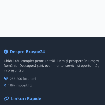
Despre Brașov24
Ghidul tău complet pentru a trăi, lucra și prospera în Brașov,
România. Descoperă știri, evenimente, servicii și oportunități
în orașul tău.
253,200 locuitori
10% impozit fix
Linkuri Rapide