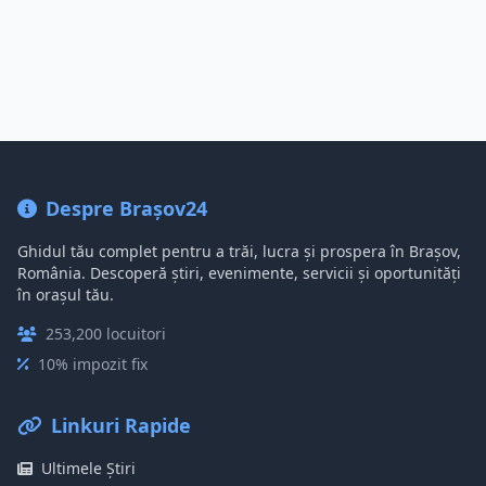
Despre Brașov24
Ghidul tău complet pentru a trăi, lucra și prospera în Brașov,
România. Descoperă știri, evenimente, servicii și oportunități
în orașul tău.
253,200 locuitori
10% impozit fix
Linkuri Rapide
Ultimele Știri