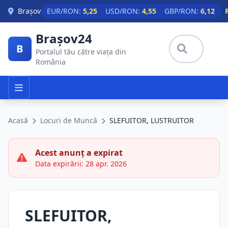
Skip to main content
Brașov
EUR/RON:
5,25
USD/RON:
4,55
GBP/RON:
6,12
Brașov24
B
Portalul tău către viața din
România
Acasă
Locuri de Muncă
SLEFUITOR, LUSTRUITOR
Acest anunț a expirat
Data expirării: 28 apr. 2026
SLEFUITOR,