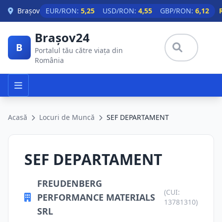
Skip to main content
Brașov
EUR/RON:
5,25
USD/RON:
4,55
GBP/RON:
6,12
Brașov24
B
Portalul tău către viața din
România
Acasă
Locuri de Muncă
SEF DEPARTAMENT
SEF DEPARTAMENT
FREUDENBERG
(CUI:
PERFORMANCE MATERIALS
13781310)
SRL