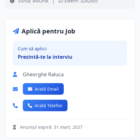
Sursă: ANOFM
|
ID Extern: 3242005
Aplică pentru Job
Cum să aplici:
Prezintă-te la interviu
Gheorghe Raluca
Arată Email
Arată Telefon
Anunțul expiră:
31 mart. 2027