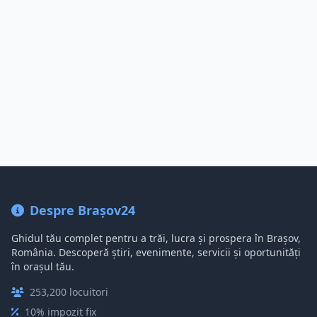
Despre Brașov24
Ghidul tău complet pentru a trăi, lucra și prospera în Brașov,
România. Descoperă știri, evenimente, servicii și oportunități
în orașul tău.
253,200 locuitori
10% impozit fix