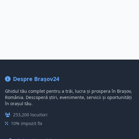
Despre Brașov24
Ghidul tău complet pentru a trăi, lucra și prospera în Brașov,
România. Descoperă știri, evenimente, servicii și oportunități
în orașul tău.
253,200 locuitori
10% impozit fix