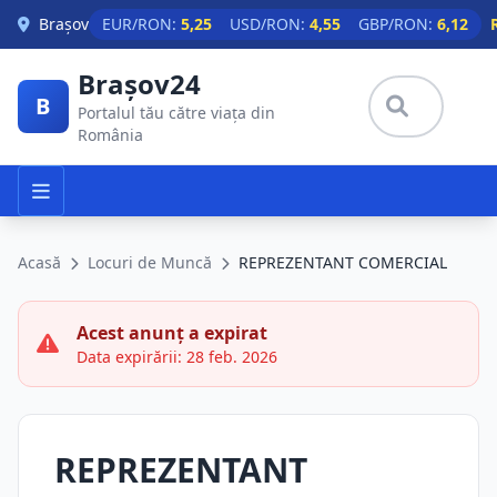
Skip to main content
Brașov
EUR/RON:
5,25
USD/RON:
4,55
GBP/RON:
6,12
Brașov24
B
Portalul tău către viața din
România
Acasă
Locuri de Muncă
REPREZENTANT COMERCIAL
Acest anunț a expirat
Data expirării: 28 feb. 2026
REPREZENTANT