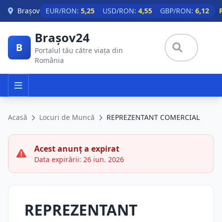
Skip to main content
Brașov
EUR/RON:
5,25
USD/RON:
4,55
GBP/RON:
6,12
Brașov24
B
Portalul tău către viața din
România
Acasă
Locuri de Muncă
REPREZENTANT COMERCIAL
Acest anunț a expirat
Data expirării: 26 iun. 2026
REPREZENTANT