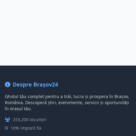
Despre Brașov24
Ghidul tău complet pentru a trăi, lucra și prospera în Brașov,
România. Descoperă știri, evenimente, servicii și oportunități
în orașul tău.
253,200 locuitori
10% impozit fix