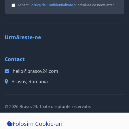
Accept
Politica de Confidențialitate
și primirea de newsletter
Urmărește-ne
Contact
hello@brasov24.com
Brașov, Romania
© 2026 Brașov24. Toate drepturile rezervate.
Politica de Confidențialitate
Termeni și Condiții
Politica de Cookie-uri
Folosim Cookie-uri