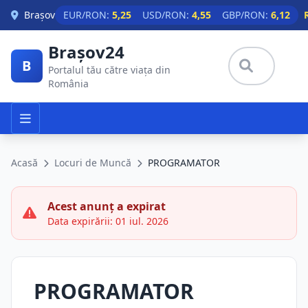
Skip to main content
Brașov
EUR/RON:
5,25
USD/RON:
4,55
GBP/RON:
6,12
Brașov24
B
Portalul tău către viața din
România
Acasă
Locuri de Muncă
PROGRAMATOR
Acest anunț a expirat
Data expirării: 01 iul. 2026
PROGRAMATOR