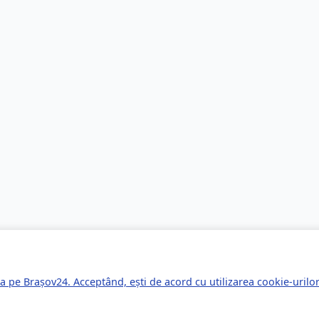
a pe Brașov24. Acceptând, ești de acord cu utilizarea cookie-uril