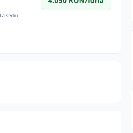
4.050 RON/lună
La sediu