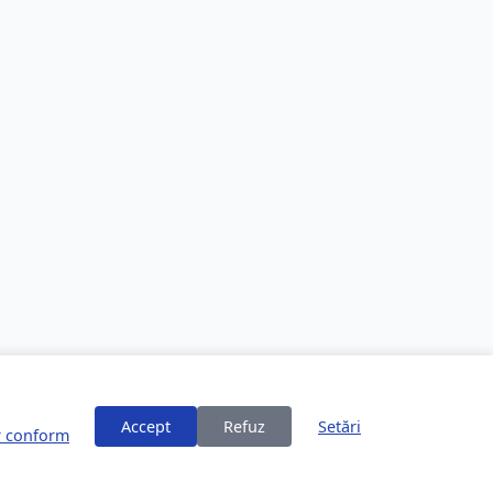
Accept
Refuz
Setări
or conform