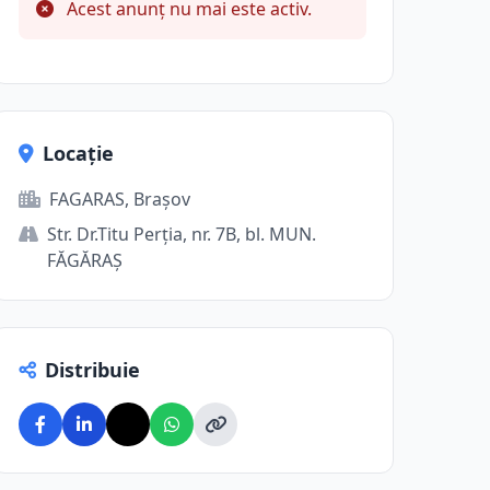
Acest anunț nu mai este activ.
Locație
FAGARAS, Brașov
Str. Dr.Titu Perţia, nr. 7B, bl. MUN.
FĂGĂRAŞ
Distribuie