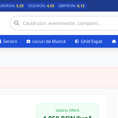
UR/RON:
5,25
USD/RON:
4,55
GBP/RON:
6,12
Servicii
Locuri de Muncă
Ghid Expat
Salariu Oferit