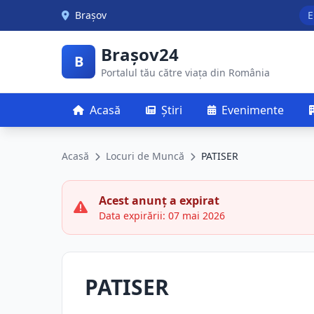
Skip to main content
Brașov
E
Brașov24
B
Portalul tău către viața din România
Acasă
Știri
Evenimente
Acasă
Locuri de Muncă
PATISER
Acest anunț a expirat
Data expirării: 07 mai 2026
PATISER