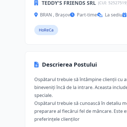
TEDDY'S FRIENDS SRL
(CUI: 52527519
BRAN , Brașov
Part-time
La sediu
HoReCa
Descrierea Postului
Ospătarul trebuie să întâmpine clienții cu a
bineveniți încă de la intrare. Aceasta includ
speciale.
Ospătarul trebuie să cunoască în detaliu me
preparare al fiecărui fel de mâncare. Este 
preferințele clienților