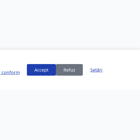
Accept
Refuz
Setări
or conform