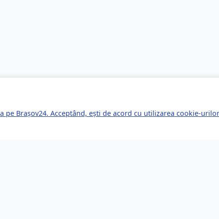
a pe Brașov24. Acceptând, ești de acord cu utilizarea cookie-uril