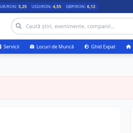
UR/RON:
5,25
USD/RON:
4,55
GBP/RON:
6,12
Servicii
Locuri de Muncă
Ghid Expat