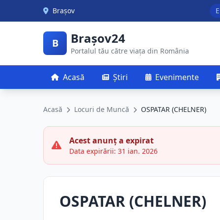
Skip to main content
Brașov
E
Brașov24
B
Portalul tău către viața din România
Acasă
Știri
Evenimente
Acasă
Locuri de Muncă
OSPATAR (CHELNER)
Acest anunț a expirat
Data expirării: 31 ian. 2026
OSPATAR (CHELNER)